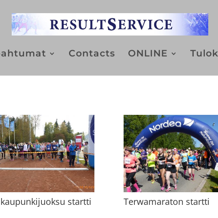
pahtumat
Contacts
ONLINE
Tulok
kaupunkijuoksu startti
Terwamaraton startti