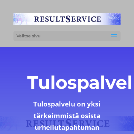
Valitse sivu
Tulospalve
Tulospalvelu on yksi
tärkeimmistä osista
urheilutapahtuman