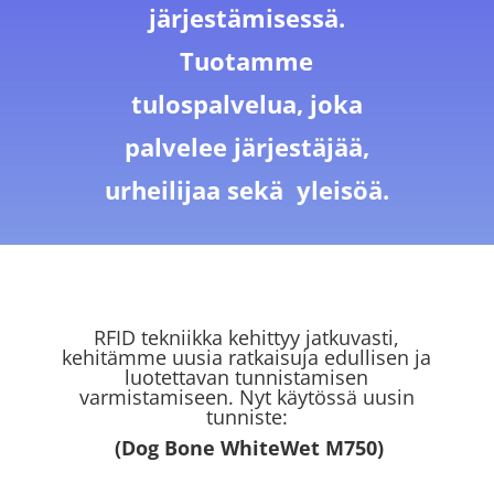
järjestämisessä.
Tuotamme
tulospalvelua, joka
palvelee järjestäjää,
urheilijaa sekä yleisöä.
RFID tekniikka kehittyy jatkuvasti,
kehitämme uusia ratkaisuja edullisen ja
luotettavan tunnistamisen
varmistamiseen. Nyt käytössä uusin
tunniste:
(
Dog Bone WhiteWet M750
)