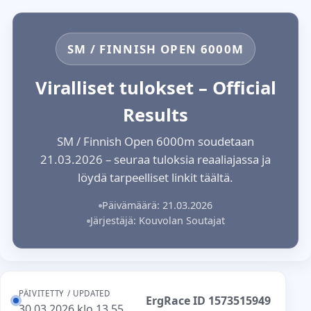
SM / FINNISH OPEN 6000M
Viralliset tulokset – Official
Results
SM / Finnish Open 6000m soudetaan
21.03.2026 – seuraa tuloksia reaaliajassa ja
löydä tarpeelliset linkit täältä.
Päivämäärä: 21.03.2026
Järjestäjä: Kouvolan Soutajat
PÄIVITETTY / UPDATED
ErgRace ID 1573515949
30.03.2026 klo 13.55