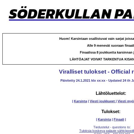
Huom! Karsintaan osallistuvat vain sarjat joissa
Alle 9 menevät suoraan finaali
Finaalissa 8 joukkuetta karsinnan 
LÄHTÖAJAT VOIVAT TARKENTUA KISA
Viralliset tulokset - Official
Päivitetty 24.1.2021 klo xx:xx - Updated 24 th 
Lähtöluettelot:
|
Karsinta
|
Viesti joukkueet
|
Viesti my
Tulokset:
|
Karsinta
|
Finaali
|
Tiedustelut - questions to:
Tuloksia koskeva palaute sähköpostill