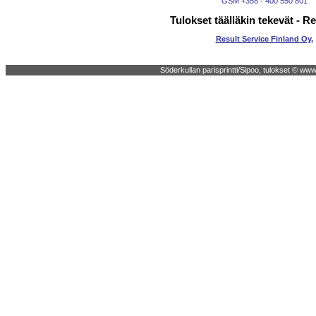
GSM +358 - 400 550 801
Tulokset täälläkin tekevät - Re
Result Service Finland Oy
,
Söderkullan parisprintti/Sipoo, tulokset © www.