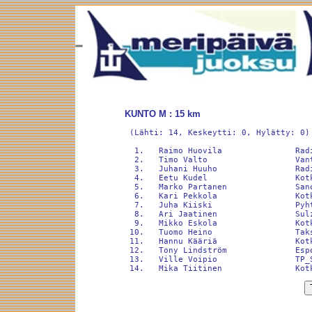
KUNTO M : 15 km
 (Lähti: 14, Keskeytti: 0, Hylätty: 0)

  1.   Raimo Huovila               Rad
  2.   Timo Valto                  Van
  3.   Juhani Huuho                Rad
  4.   Eetu Kudel                  Kot
  5.   Marko Partanen              San
  6.   Kari Pekkola                Kot
  7.   Juha Kiiski                 Pyh
  8.   Ari Jaatinen                Sul
  9.   Mikko Eskola                Kot
 10.   Tuomo Heino                 Tak
 11.   Hannu Kääriä                Kot
 12.   Tony Lindström              Esp
 13.   Ville Voipio                TP_