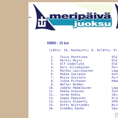
KM60 : 15 km
 (Lähti: 16, Keskeytti: 0, Hylätty: 0)

  1.   Toivo Penttinen             Old
  2.   Pertti Myyry                Old
  3.   Alf Cederlund               Old
  4.   Kari Viljakainen            Por
  5.   Markku Laurikainen          Lap
  6.   Pekka Sairanen              Kot
  7.   Reino Uusitalo              Pyr
  8.   Jukka Pirhonen              Häm
  9.   Walter Widmer                  
 10.   Jaakko Hämäläinen           Lap
 11.   Pekka Arminen               Pyh
 12.   Jarmo Kekki                 Jär
 13.   Seppo Paasonen              Ori
 14.   Kyösti Klemetti             SPO
 15.   Antti Niittymäki            Nii