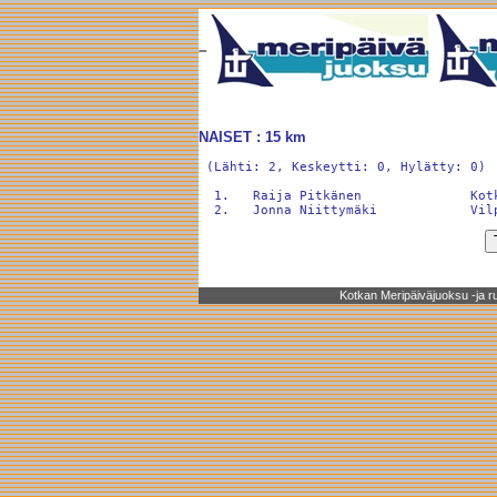
NAISET : 15 km
 (Lähti: 2, Keskeytti: 0, Hylätty: 0)

  1.   Raija Pitkänen              Kot
Kotkan Meripäiväjuoksu -ja rul