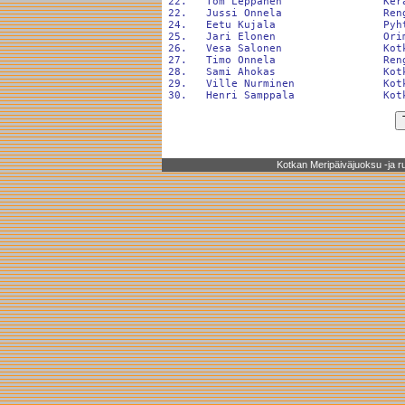
 22.   Tom Leppänen                Ker
 22.   Jussi Onnela                Ren
 24.   Eetu Kujala                 Pyh
 25.   Jari Elonen                 Ori
 26.   Vesa Salonen                Kot
 27.   Timo Onnela                 Ren
 28.   Sami Ahokas                 Kot
 29.   Ville Nurminen              Kot
Kotkan Meripäiväjuoksu -ja rul