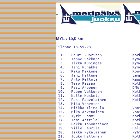
MYL : 15,0 km
Tilanne 13.59.23

  1.   Lauri Vuorinen              Kar
  2.   Janne Sakkara               Kym
  3.   Ilkka Kuningas              Kym
  4.   Jani Puhakka                Kym
  5.   Riku Mikkonen               Kou
  6.   Jani Hiltunen               Lem
  7.   Arto Peltola                Kau
  8.   Tero Piispa                 Kot
  9.   Pasi Arponen                DNA
 10.   Roope Valkonen              Kot
 11.   Kalle Koskela               Kot
 12.   Pasi Paavolainen            Kot
 13.   Mika Venemies                  
 14.   Miikka Ylimaula             Van
 15.   Mika Ahvenainen             Vaa
 16.   Jyrki Lommi                 Kar
 17.   Tomi Anttila                Kot
 18.   Pekka Tahvanainen           Ren
 19.   Ville Laurila               Hel
 20.   Iikka Pykäläinen            Pyh
 21.   Jouko Hiltunen              Kot