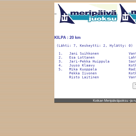
KILPA : 20 km
 (Lähti: 7, Keskeytti: 2, Hylätty: 0)

  1.   Jani Suihkonen              Van
  2.   Esa Lottanen                Lah
  3.   Jari-Pekka Huippula         Sas
  4.   Juuso Klaavu                Kot
  5.   Mika Kuoppala               Rad
       Pekka Iivonen               Kot
Kotkan Meripäiväjuoksu -ja rul