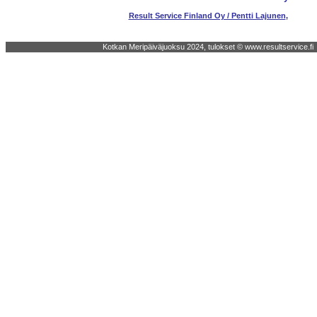
Result Service Finland Oy / Pentti Lajunen
,
Kotkan Meripäiväjuoksu 2024, tulokset © www.resultservice.fi