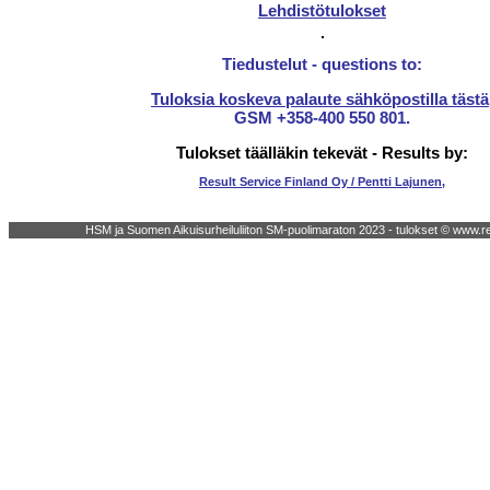
Lehdistötulokset
Tiedustelut - questions to:
Tuloksia koskeva palaute sähköpostilla tästä
GSM +358-400 550 801.
Tulokset täälläkin tekevät - Results by:
Result Service Finland Oy / Pentti Lajunen
,
HSM ja Suomen Aikuisurheiluliiton SM-puolimaraton 2023 - tulokset © www.res