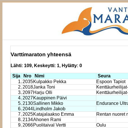
Varttimaraton yhteensä
Lähti: 109, Keskeytti: 1, Hylätty: 0
Sija
Nro
Nimi
Seura
1.
2035
Kulpakko Pekka
Espoon Tapiot
2.
2018
Janka Toni
Kenttäurheilijat
3.
2097
Harju Olli
Kenttäurheilijat
4.
2027
Kauppinen Päivi
5.
2130
Sallinen Mikko
Endurance Ultr
6.
2044
Lindholm Jakob
7.
2025
Katajalaakso Emma
Rentan nuoret m
8.
2134
Ahonen Rami
9.
2066
Puolitaival Vertti
Oulu