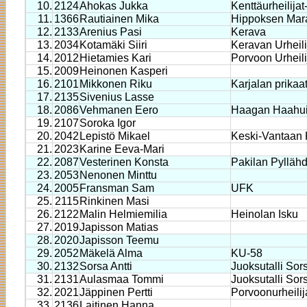
10.
2124
Ahokas Jukka
Kenttäurheilijat
11.
1366
Rautiainen Mika
Hippoksen Mar
12.
2133
Arenius Pasi
Kerava
13.
2034
Kotamäki Siiri
Keravan Urheili
14.
2012
Hietamies Kari
Porvoon Urheili
15.
2009
Heinonen Kasperi
16.
2101
Mikkonen Riku
Karjalan prikaat
17.
2135
Sivenius Lasse
18.
2086
Vehmanen Eero
Haagan Haahuil
19.
2107
Soroka Igor
20.
2042
Lepistö Mikael
Keski-Vantaan 
21.
2023
Karine Eeva-Mari
22.
2087
Vesterinen Konsta
Pakilan Pylläh
23.
2053
Nenonen Minttu
24.
2005
Fransman Sam
UFK
25.
2115
Rinkinen Masi
26.
2122
Malin Helmiemilia
Heinolan Isku
27.
2019
Japisson Matias
28.
2020
Japisson Teemu
29.
2052
Mäkelä Alma
KU-58
30.
2132
Sorsa Antti
Juoksutalli Sor
31.
2131
Aulasmaa Tommi
Juoksutalli Sor
32.
2021
Jäppinen Pertti
Porvoonurheilij
33.
2136
Laitinen Hanna