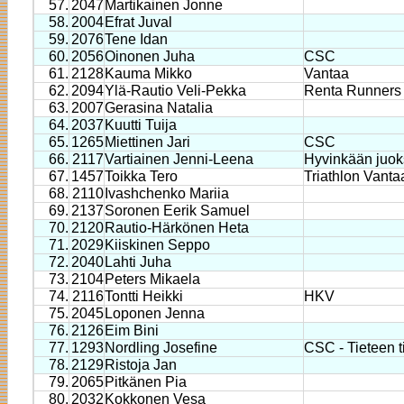
57.
2047
Martikainen Jonne
58.
2004
Efrat Juval
59.
2076
Tene Idan
60.
2056
Oinonen Juha
CSC
61.
2128
Kauma Mikko
Vantaa
62.
2094
Ylä-Rautio Veli-Pekka
Renta Runners
63.
2007
Gerasina Natalia
64.
2037
Kuutti Tuija
65.
1265
Miettinen Jari
CSC
66.
2117
Vartiainen Jenni-Leena
Hyvinkään juoks
67.
1457
Toikka Tero
Triathlon Vanta
68.
2110
Ivashchenko Mariia
69.
2137
Soronen Eerik Samuel
70.
2120
Rautio-Härkönen Heta
71.
2029
Kiiskinen Seppo
72.
2040
Lahti Juha
73.
2104
Peters Mikaela
74.
2116
Tontti Heikki
HKV
75.
2045
Loponen Jenna
76.
2126
Eim Bini
77.
1293
Nordling Josefine
CSC - Tieteen t
78.
2129
Ristoja Jan
79.
2065
Pitkänen Pia
80.
2032
Kokkonen Vesa