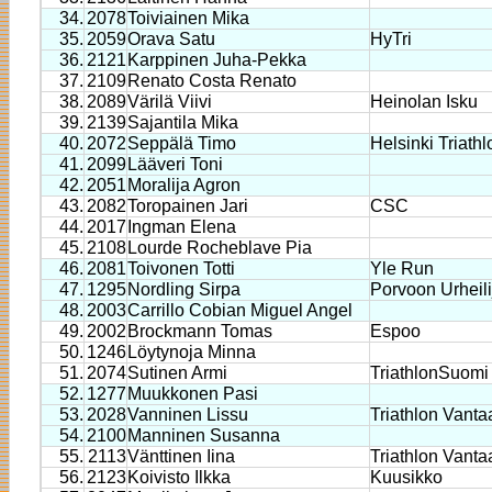
34.
2078
Toiviainen Mika
35.
2059
Orava Satu
HyTri
36.
2121
Karppinen Juha-Pekka
37.
2109
Renato Costa Renato
38.
2089
Värilä Viivi
Heinolan Isku
39.
2139
Sajantila Mika
40.
2072
Seppälä Timo
Helsinki Triathl
41.
2099
Lääveri Toni
42.
2051
Moralija Agron
43.
2082
Toropainen Jari
CSC
44.
2017
Ingman Elena
45.
2108
Lourde Rocheblave Pia
46.
2081
Toivonen Totti
Yle Run
47.
1295
Nordling Sirpa
Porvoon Urheili
48.
2003
Carrillo Cobian Miguel Angel
49.
2002
Brockmann Tomas
Espoo
50.
1246
Löytynoja Minna
51.
2074
Sutinen Armi
TriathlonSuomi
52.
1277
Muukkonen Pasi
53.
2028
Vanninen Lissu
Triathlon Vanta
54.
2100
Manninen Susanna
55.
2113
Vänttinen Iina
Triathlon Vanta
56.
2123
Koivisto Ilkka
Kuusikko