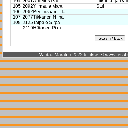
104.
2001
Arbelius Pauli
Liikunta- ja Rai
105.
2092
Ylimaula Martti
Stul
106.
2062
Pentinsaari Ella
107.
2077
Tikkanen Niina
108.
2125
Taipale Sirpa
2119
Hätönen Riku
Vantaa Maraton 2022 tulokset © www.results