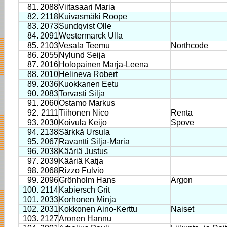
81.
2088
Viitasaari Maria
82.
2118
Kuivasmäki Roope
83.
2073
Sundqvist Olle
84.
2091
Westermarck Ulla
85.
2103
Vesala Teemu
Northcode
86.
2055
Nylund Seija
87.
2016
Holopainen Marja-Leena
88.
2010
Helineva Robert
89.
2036
Kuokkanen Eetu
90.
2083
Torvasti Silja
91.
2060
Ostamo Markus
92.
2111
Tiihonen Nico
Renta
93.
2030
Koivula Keijo
Spove
94.
2138
Särkkä Ursula
95.
2067
Ravantti Silja-Maria
96.
2038
Kääriä Justus
97.
2039
Kääriä Katja
98.
2068
Rizzo Fulvio
99.
2096
Grönholm Hans
Argon
100.
2114
Kabiersch Grit
101.
2033
Korhonen Minja
102.
2031
Kokkonen Aino-Kerttu
Naiset
103.
2127
Aronen Hannu