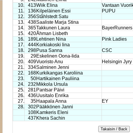
10.
413
Wiik Elina
Vantaan Vuorik
11.
136
Kilpeläinen Essi
PUPU
12.
356
Ståhlstedt Satu
13.
438
Saaliste Marja Stina
14.
365
Takkunen Laura
BayerRunners
15.
420
Åhman Lisbeth
16.
189
Lehtinen Nina
Pink Ladies
17.
444
Korkiakoski Iina
18.
298
Pusa Sanna
CSC
19.
29
Eskelinen Oona-Iida
20.
409
Vuoristo Anu
Helsingin Jyry
21.
334
Salminen Jenni
22.
168
Kurkikangas Karoliina
23.
50
Hartikainen Pauliina
24.
232
Mikkola Ursula
25.
281
Pantsar Päivi
26.
436
Uusitalo Enrika
27.
35
Haapala Anna
EY
28.
302
Pääkkönen Janni
108
Kamkeris Eleni
437
Khera Sachin