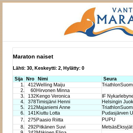
Maraton naiset
Lähti: 30, Keskeytti: 2, Hylätty: 0
Sija
Nro
Nimi
Seura
1.
412
Welling Maiju
TriathlonSuom
2.
60
Hirvonen Minna
3.
132
Kengo Veronica
IF Nykarlebyn
4.
378
Timisjärvi Henni
Helsingin Juok
5.
212
Majaniemi Anne
TriathlonSuom
6.
141
Kiuttu Lotta
Pudasjärven Ur
PUPU
7.
275
Paasio Riitta
8.
292
Pitkänen Suvi
MetsäsEksyjät
9.
242
Mäkinen Elina