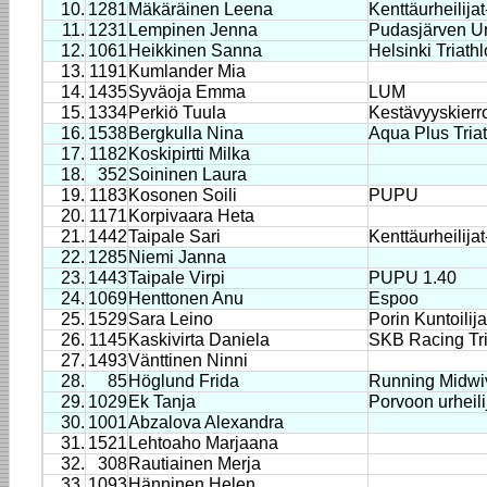
10.
1281
Mäkäräinen Leena
Kenttäurheilija
11.
1231
Lempinen Jenna
Pudasjärven Urh
12.
1061
Heikkinen Sanna
Helsinki Triath
13.
1191
Kumlander Mia
14.
1435
Syväoja Emma
LUM
15.
1334
Perkiö Tuula
Kestävyyskierr
16.
1538
Bergkulla Nina
Aqua Plus Tria
17.
1182
Koskipirtti Milka
18.
352
Soininen Laura
19.
1183
Kosonen Soili
PUPU
20.
1171
Korpivaara Heta
21.
1442
Taipale Sari
Kenttäurheilija
22.
1285
Niemi Janna
23.
1443
Taipale Virpi
PUPU 1.40
24.
1069
Henttonen Anu
Espoo
25.
1529
Sara Leino
Porin Kuntoilija
26.
1145
Kaskivirta Daniela
SKB Racing Tr
27.
1493
Vänttinen Ninni
28.
85
Höglund Frida
Running Midwi
29.
1029
Ek Tanja
Porvoon urheili
30.
1001
Abzalova Alexandra
31.
1521
Lehtoaho Marjaana
32.
308
Rautiainen Merja
33.
1093
Hänninen Helen