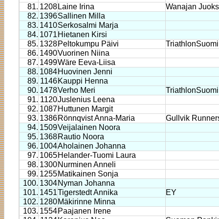
81.
1208
Laine Irina
Wanajan Juoks
82.
1396
Sallinen Milla
83.
1410
Serkosalmi Marja
84.
1071
Hietanen Kirsi
85.
1328
Peltokumpu Päivi
TriathlonSuomi
86.
1490
Vuorinen Niina
87.
1499
Wäre Eeva-Liisa
88.
1084
Huovinen Jenni
89.
1146
Kauppi Henna
90.
1478
Verho Meri
TriathlonSuomi
91.
1120
Juslenius Leena
92.
1087
Huttunen Margit
93.
1386
Rönnqvist Anna-Maria
Gullvik Runner
94.
1509
Veijalainen Noora
95.
1368
Rautio Noora
96.
1004
Aholainen Johanna
97.
1065
Helander-Tuomi Laura
98.
1300
Nurminen Anneli
99.
1255
Matikainen Sonja
100.
1304
Nyman Johanna
101.
1451
Tigerstedt Annika
EY
102.
1280
Mäkirinne Minna
103.
1554
Paajanen Irene