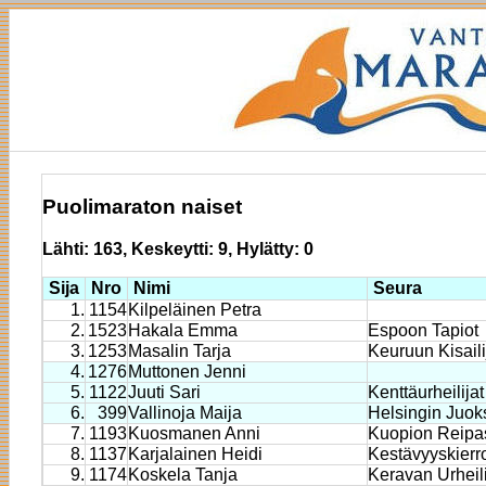
Puolimaraton naiset
Lähti: 163, Keskeytti: 9, Hylätty: 0
Sija
Nro
Nimi
Seura
1.
1154
Kilpeläinen Petra
2.
1523
Hakala Emma
Espoon Tapiot
3.
1253
Masalin Tarja
Keuruun Kisaili
4.
1276
Muttonen Jenni
5.
1122
Juuti Sari
Kenttäurheilijat
6.
399
Vallinoja Maija
Helsingin Juoks
7.
1193
Kuosmanen Anni
Kuopion Reipa
8.
1137
Karjalainen Heidi
Kestävyyskierr
9.
1174
Koskela Tanja
Keravan Urheili