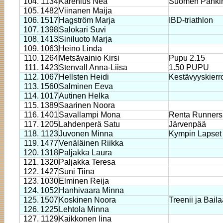
104.
1134
Karenius Nea
Suomen Pankin
105.
1482
Viinanen Maija
106.
1517
Hagström Marja
IBD-triathlon
107.
1398
Salokari Suvi
108.
1413
Siniluoto Marja
109.
1063
Heino Linda
110.
1264
Metsävainio Kirsi
Pupu 2.15
111.
1423
Stenvall Anna-Liisa
1.50 PUPU
112.
1067
Hellsten Heidi
Kestävyyskierr
113.
1560
Salminen Eeva
114.
1017
Autinen Helka
115.
1389
Saarinen Noora
116.
1401
Savallampi Mona
Renta Runners
117.
1205
Lahdenperä Satu
Järvenpää
118.
1123
Juvonen Minna
Kympin Lapset
119.
1477
Venäläinen Riikka
120.
1318
Paljakka Laura
121.
1320
Paljakka Teresa
122.
1427
Suni Tiina
123.
1030
Elminen Reija
124.
1052
Hanhivaara Minna
125.
1507
Koskinen Noora
Treenii ja Bail
126.
1225
Lehtola Minna
127.
1129
Kaikkonen Iina