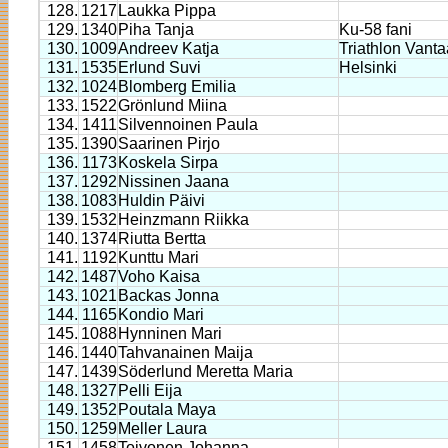
128.
1217
Laukka Pippa
129.
1340
Piha Tanja
Ku-58 fani
130.
1009
Andreev Katja
Triathlon Vanta
131.
1535
Erlund Suvi
Helsinki
132.
1024
Blomberg Emilia
133.
1522
Grönlund Miina
134.
1411
Silvennoinen Paula
135.
1390
Saarinen Pirjo
136.
1173
Koskela Sirpa
137.
1292
Nissinen Jaana
138.
1083
Huldin Päivi
139.
1532
Heinzmann Riikka
140.
1374
Riutta Bertta
141.
1192
Kunttu Mari
142.
1487
Voho Kaisa
143.
1021
Backas Jonna
144.
1165
Kondio Mari
145.
1088
Hynninen Mari
146.
1440
Tahvanainen Maija
147.
1439
Söderlund Meretta Maria
148.
1327
Pelli Eija
149.
1352
Poutala Maya
150.
1259
Meller Laura
151.
1458
Toivonen Johanna