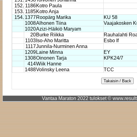
152.
1186
Kotro Paula
153.
1185
Kotro Anja
154.
1377
Roopärg Marika
KU 58
1008
Alhonen Tiina
Vaajakosken 
1020
Azizi-Häikiö Maryam
20
Burke Riikka
Rauhalahti Ro
1103
Iso-Aho Maritta
Esbo If
1117
Junnila-Nurminen Anna
1209
Laine Minna
EY
1308
Oinonen Tarja
KPK24/7
414
Wiik Hanne
1488
Volinsky Leena
TCC
Vantaa Maraton 2022 tulokset © www.results