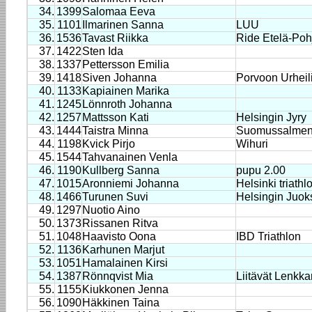
34.
1399
Salomaa Eeva
35.
1101
Ilmarinen Sanna
LUU
36.
1536
Tavast Riikka
Ride Etelä-Po
37.
1422
Sten Ida
38.
1337
Pettersson Emilia
39.
1418
Siven Johanna
Porvoon Urheili
40.
1133
Kapiainen Marika
41.
1245
Lönnroth Johanna
42.
1257
Mattsson Kati
Helsingin Jyry
43.
1444
Taistra Minna
Suomussalmen
44.
1198
Kvick Pirjo
Wihuri
45.
1544
Tahvanainen Venla
46.
1190
Kullberg Sanna
pupu 2.00
47.
1015
Aronniemi Johanna
Helsinki triathl
48.
1466
Turunen Suvi
Helsingin Juoks
49.
1297
Nuotio Aino
50.
1373
Rissanen Ritva
51.
1048
Haavisto Oona
IBD Triathlon
52.
1136
Karhunen Marjut
53.
1051
Hamalainen Kirsi
54.
1387
Rönnqvist Mia
Liitävät Lenkkar
55.
1155
Kiukkonen Jenna
56.
1090
Häkkinen Taina