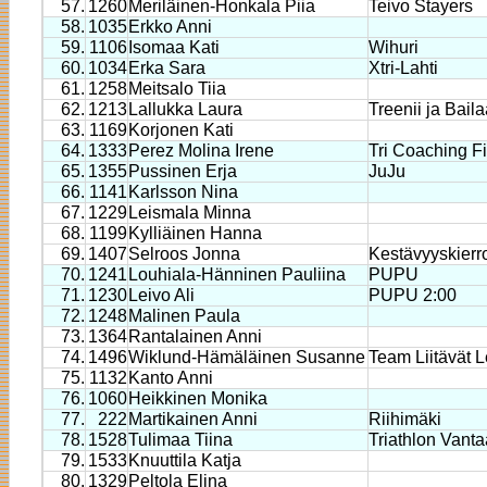
57.
1260
Meriläinen-Honkala Piia
Teivo Stayers
58.
1035
Erkko Anni
59.
1106
Isomaa Kati
Wihuri
60.
1034
Erka Sara
Xtri-Lahti
61.
1258
Meitsalo Tiia
62.
1213
Lallukka Laura
Treenii ja Bail
63.
1169
Korjonen Kati
64.
1333
Perez Molina Irene
Tri Coaching F
65.
1355
Pussinen Erja
JuJu
66.
1141
Karlsson Nina
67.
1229
Leismala Minna
68.
1199
Kylliäinen Hanna
69.
1407
Selroos Jonna
Kestävyyskierr
70.
1241
Louhiala-Hänninen Pauliina
PUPU
71.
1230
Leivo Ali
PUPU 2:00
72.
1248
Malinen Paula
73.
1364
Rantalainen Anni
74.
1496
Wiklund-Hämäläinen Susanne
Team Liitävät L
75.
1132
Kanto Anni
76.
1060
Heikkinen Monika
77.
222
Martikainen Anni
Riihimäki
78.
1528
Tulimaa Tiina
Triathlon Vanta
79.
1533
Knuuttila Katja
80.
1329
Peltola Elina