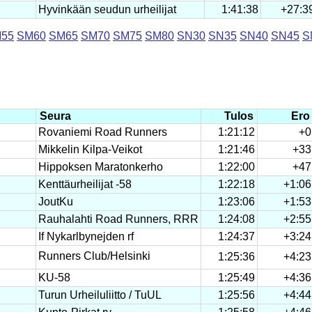
Hyvinkään seudun urheilijat
1:41:38
+27:3
55
SM60
SM65
SM70
SM75
SM80
SN30
SN35
SN40
SN45
S
Seura
Tulos
Ero
Rovaniemi Road Runners
1:21:12
+0
Mikkelin Kilpa-Veikot
1:21:46
+33
Hippoksen Maratonkerho
1:22:00
+47
Kenttäurheilijat -58
1:22:18
+1:06
JoutKu
1:23:06
+1:53
Rauhalahti Road Runners, RRR
1:24:08
+2:55
If Nykarlbynejden rf
1:24:37
+3:24
Runners Club/Helsinki
1:25:36
+4:23
KU-58
1:25:49
+4:36
Turun Urheiluliitto / TuUL
1:25:56
+4:44