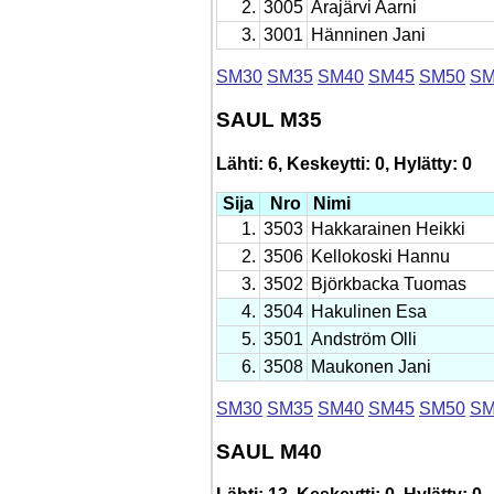
2.
3005
Arajärvi Aarni
3.
3001
Hänninen Jani
SM30
SM35
SM40
SM45
SM50
SM
SAUL M35
Lähti: 6, Keskeytti: 0, Hylätty: 0
Sija
Nro
Nimi
1.
3503
Hakkarainen Heikki
2.
3506
Kellokoski Hannu
3.
3502
Björkbacka Tuomas
4.
3504
Hakulinen Esa
5.
3501
Andström Olli
6.
3508
Maukonen Jani
SM30
SM35
SM40
SM45
SM50
SM
SAUL M40