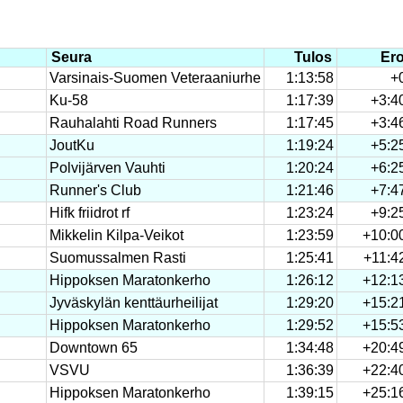
Seura
Tulos
Er
Varsinais-Suomen Veteraaniurhe
1:13:58
+
Ku-58
1:17:39
+3:4
Rauhalahti Road Runners
1:17:45
+3:4
JoutKu
1:19:24
+5:2
Polvijärven Vauhti
1:20:24
+6:2
Runner's Club
1:21:46
+7:4
Hifk friidrot rf
1:23:24
+9:2
Mikkelin Kilpa-Veikot
1:23:59
+10:0
Suomussalmen Rasti
1:25:41
+11:4
Hippoksen Maratonkerho
1:26:12
+12:1
Jyväskylän kenttäurheilijat
1:29:20
+15:2
Hippoksen Maratonkerho
1:29:52
+15:5
Downtown 65
1:34:48
+20:4
VSVU
1:36:39
+22:4
Hippoksen Maratonkerho
1:39:15
+25:1