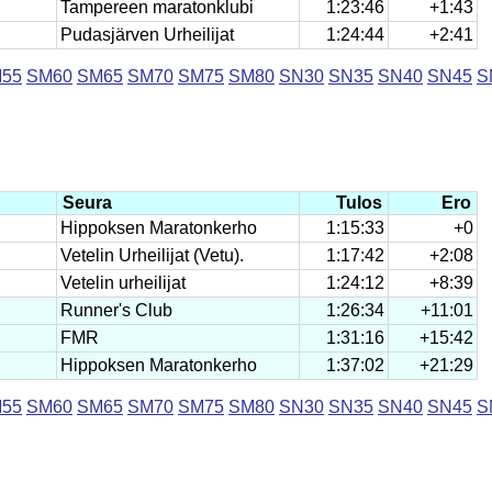
Tampereen maratonklubi
1:23:46
+1:43
Pudasjärven Urheilijat
1:24:44
+2:41
55
SM60
SM65
SM70
SM75
SM80
SN30
SN35
SN40
SN45
S
Seura
Tulos
Ero
Hippoksen Maratonkerho
1:15:33
+0
Vetelin Urheilijat (Vetu).
1:17:42
+2:08
Vetelin urheilijat
1:24:12
+8:39
Runner's Club
1:26:34
+11:01
FMR
1:31:16
+15:42
Hippoksen Maratonkerho
1:37:02
+21:29
55
SM60
SM65
SM70
SM75
SM80
SN30
SN35
SN40
SN45
S