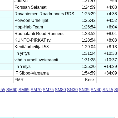
JoutKu
1:21:47
+56
Forssan Salamat
1:24:59
+4:08
Rovaniemen Roadrunners RDS
1:25:29
+4:38
Porvoon Urheilijat
1:25:42
+4:52
Hop-Hab Team
1:26:54
+6:04
Rauhalahti Road Runners
1:28:52
+8:01
KUNTO-PIRKAT ry.
1:28:54
+8:03
Kenttäurheilijat-58
1:29:04
+8:13
Iin yritys
1:31:24
+10:33
vihdin urheiluveteraanit
1:31:28
+10:37
Iin Yritys
1:35:20
+14:29
IF Sibbo-Vargarna
1:54:59
+34:09
FMR
Kesk.
55
SM60
SM65
SM70
SM75
SM80
SN30
SN35
SN40
SN45
S