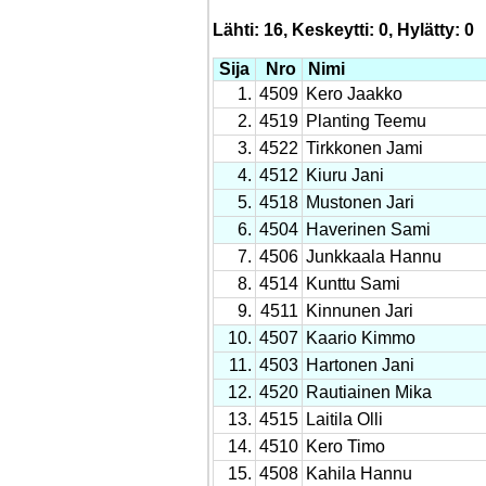
Lähti: 16, Keskeytti: 0, Hylätty: 0
Sija
Nro
Nimi
1.
4509
Kero Jaakko
2.
4519
Planting Teemu
3.
4522
Tirkkonen Jami
4.
4512
Kiuru Jani
5.
4518
Mustonen Jari
6.
4504
Haverinen Sami
7.
4506
Junkkaala Hannu
8.
4514
Kunttu Sami
9.
4511
Kinnunen Jari
10.
4507
Kaario Kimmo
11.
4503
Hartonen Jani
12.
4520
Rautiainen Mika
13.
4515
Laitila Olli
14.
4510
Kero Timo
15.
4508
Kahila Hannu