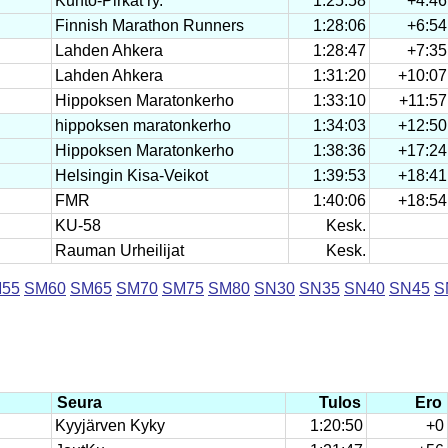
Kunto-Pirkat ry.
1:25:58
+4:46
Finnish Marathon Runners
1:28:06
+6:54
Lahden Ahkera
1:28:47
+7:35
Lahden Ahkera
1:31:20
+10:07
Hippoksen Maratonkerho
1:33:10
+11:57
hippoksen maratonkerho
1:34:03
+12:50
Hippoksen Maratonkerho
1:38:36
+17:24
Helsingin Kisa-Veikot
1:39:53
+18:41
FMR
1:40:06
+18:54
KU-58
Kesk.
Rauman Urheilijat
Kesk.
55
SM60
SM65
SM70
SM75
SM80
SN30
SN35
SN40
SN45
S
Seura
Tulos
Ero
Kyyjärven Kyky
1:20:50
+0