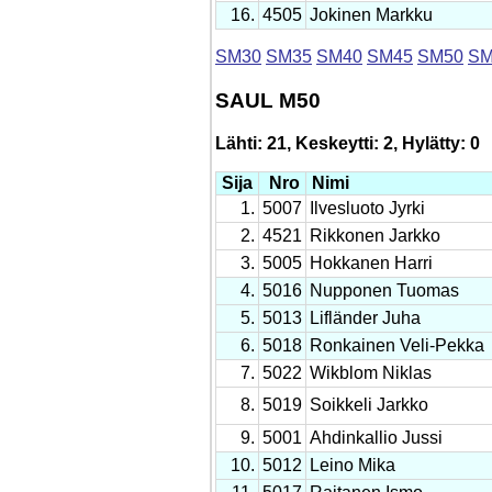
16.
4505
Jokinen Markku
SM30
SM35
SM40
SM45
SM50
SM
SAUL M50
Lähti: 21, Keskeytti: 2, Hylätty: 0
Sija
Nro
Nimi
1.
5007
Ilvesluoto Jyrki
2.
4521
Rikkonen Jarkko
3.
5005
Hokkanen Harri
4.
5016
Nupponen Tuomas
5.
5013
Lifländer Juha
6.
5018
Ronkainen Veli-Pekka
7.
5022
Wikblom Niklas
8.
5019
Soikkeli Jarkko
9.
5001
Ahdinkallio Jussi
10.
5012
Leino Mika