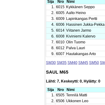
Sija
Nro
Nimi
1.
6015
Kykkänen Seppo
2.
6005
Aalto Heino
3.
6009
Lapinkangas Pertti
4.
6006
Hassinen Jukka-Pekka
5.
6014
Viitanen Jarmo
6.
6008
Kiviniemi Kalervo
7.
6010
Olin Tuomo
8.
6012
Palva Lauri
9.
6007
Hautakangas Arto
SM30
SM35
SM40
SM45
SM50
SM
SAUL M65
Lähti: 7, Keskeytti: 0, Hylätty: 0
Sija
Nro
Nimi
1.
6505
Tennilä Matti
2.
6506
Ukkonen Leo