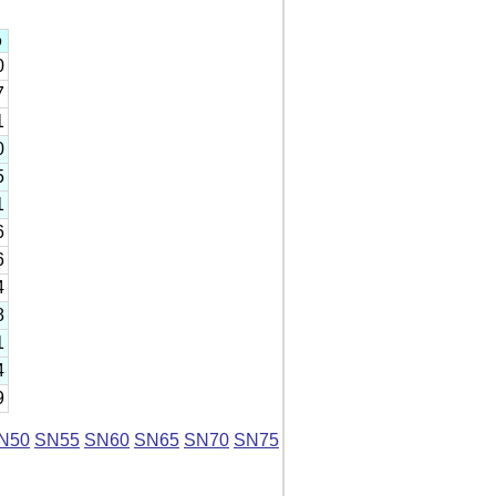
o
0
7
1
0
5
1
6
6
4
8
1
4
9
N50
SN55
SN60
SN65
SN70
SN75