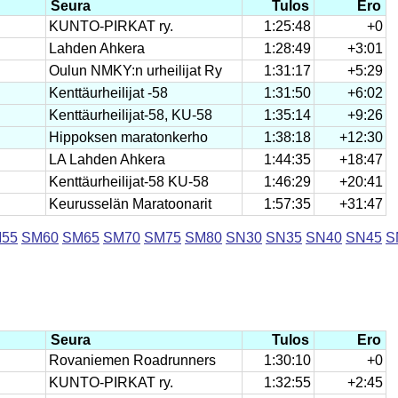
Seura
Tulos
Ero
KUNTO-PIRKAT ry.
1:25:48
+0
Lahden Ahkera
1:28:49
+3:01
Oulun NMKY:n urheilijat Ry
1:31:17
+5:29
Kenttäurheilijat -58
1:31:50
+6:02
Kenttäurheilijat-58, KU-58
1:35:14
+9:26
Hippoksen maratonkerho
1:38:18
+12:30
LA Lahden Ahkera
1:44:35
+18:47
Kenttäurheilijat-58 KU-58
1:46:29
+20:41
Keurusselän Maratoonarit
1:57:35
+31:47
55
SM60
SM65
SM70
SM75
SM80
SN30
SN35
SN40
SN45
S
Seura
Tulos
Ero
Rovaniemen Roadrunners
1:30:10
+0
KUNTO-PIRKAT ry.
1:32:55
+2:45