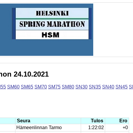
hon 24.10.2021
55
SM60
SM65
SM70
SM75
SM80
SN30
SN35
SN40
SN45
S
Seura
Tulos
Ero
Hämeenlinnan Tarmo
1:22:02
+0