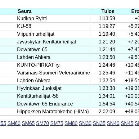
Seura
Tulos
Er
Kurikan Ryhti
1:13:59
+
KU-58
1:19:27
+5:2
Viipurin urheilijat
1:19:40
+5:4
Jyväskylän Kenttäurheilijat
1:21:20
+7:2
Downtown 65
1:21:44
+7:4
Lahden Ahkera
1:23:50
+9:5
KUNTO-PIRKAT ry.
1:24:46
+10:4
Varsinais-Suomen Veteraaniurhe
1:25:46
+11:4
Lahden Ahkera
1:32:54
+18:5
Hyvinkään Juoksijat
1:33:38
+19:3
Kenttäurheilijat -58
1:34:01
+20:0
Downtown 65 Endurance
1:54:54
+40:5
Hippoksen Maratonkerho (HiMa)
2:02:09
+48:0
55
SM60
SM65
SM70
SM75
SM80
SN30
SN35
SN40
SN45
S