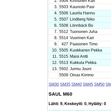
2.
5504
Kinnunen Kari
3.
5503
Kaunisto Pasi
4.
5506
Laurila Hannu
5.
5507
Lindberg Niko
6.
5508
Lönnbäck Bo
7.
5512
Tuononen Juha
8.
5514
Vuorinen Kari
9.
427
Paasonen Timo
10.
5505
Kuokkanen Pekka
11.
5515
Maisi Antti
12.
5513
Kukkula Pekka
13.
5502
Jurmu Jouni
5509
Oinas Kimmo
SM30
SM35
SM40
SM45
SM50
SM
SAUL M60
Lähti: 9, Keskeytti: 0, Hylätty: 0