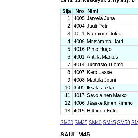
Lähti: 13, Keskeytti: 0, Hylätty: 0
Sija
Nro
Nimi
1.
4005
Järvelä Juha
2.
4004
Juuti Petri
3.
4011
Nurminen Jukka
4.
4009
Metsäranta Harri
5.
4016
Pinto Hugo
6.
4001
Anttila Markus
7.
4014
Tuomisto Tuomo
8.
4007
Kero Lasse
9.
4008
Marttila Jouni
10.
3505
Ikkala Jukka
11.
4017
Savolainen Marko
12.
4006
Jääskeläinen Kimmo
13.
4015
Hiltunen Eetu
SM30
SM35
SM40
SM45
SM50
SM
SAUL M45