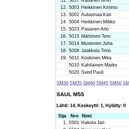
11.
5017
Raitanen Ismo
12.
5003
Heikkinen Kimmo
13.
5002
Aulasmaa Kari
14.
5004
Heikkinen Mikko
15.
5023
Pasanen Arto
16.
5015
Mähönen Tero
17.
5014
Mustonen Juha
18.
5008
Jaakkola Timo
19.
5011
Koskinen Mika
5010
Kahilainen Marko
5020
Sved Pauli
SM30
SM35
SM40
SM45
SM50
SM
SAUL M55
Lähti: 14, Keskeytti: 1, Hylätty: 0
Sija
Nro
Nimi
1.
5501
Hakola Jari