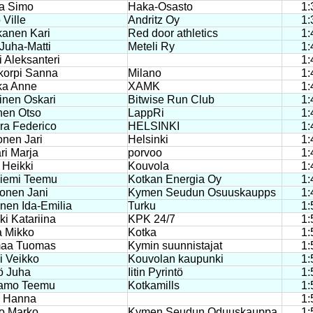
pa Simo
Haka-Osasto
1:
 Ville
Andritz Oy
1:
kanen Kari
Red door athletics
1:
Juha-Matti
Meteli Ry
1:
 Aleksanteri
1:
korpi Sanna
Milano
1:
ka Anne
XAMK
1:
inen Oskari
Bitwise Run Club
1:
nen Otso
LappRi
1:
ra Federico
HELSINKI
1:
nen Jari
Helsinki
1:
ri Marja
porvoo
1:
 Heikki
Kouvola
1:
iemi Teemu
Kotkan Energia Oy
1:
onen Jani
Kymen Seudun Osuuskaupps
1:
nen Ida-Emilia
Turku
1:
i Katariina
KPK 24/7
1:
a Mikko
Kotka
1:
maa Tuomas
Kymin suunnistajat
1:
i Veikko
Kouvolan kaupunki
1:
ö Juha
Iitin Pyrintö
1:
amo Teemu
Kotkamills
1:
a Hanna
1:
o Marko
Kymen Seudun Oduuskauppa
1: