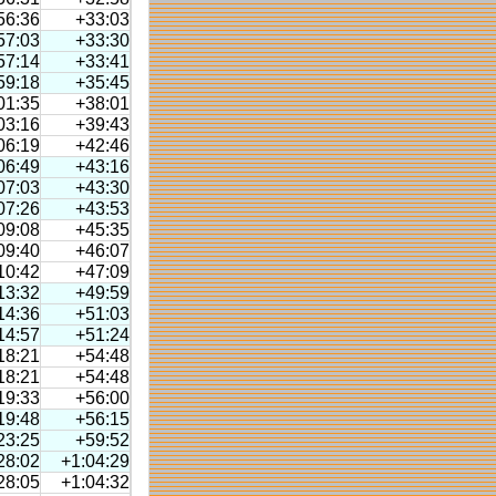
56:36
+33:03
57:03
+33:30
57:14
+33:41
59:18
+35:45
01:35
+38:01
03:16
+39:43
06:19
+42:46
06:49
+43:16
07:03
+43:30
07:26
+43:53
09:08
+45:35
09:40
+46:07
10:42
+47:09
13:32
+49:59
14:36
+51:03
14:57
+51:24
18:21
+54:48
18:21
+54:48
19:33
+56:00
19:48
+56:15
23:25
+59:52
28:02
+1:04:29
28:05
+1:04:32