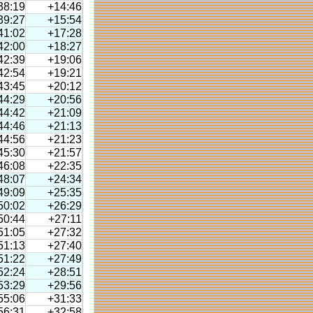
38:19
+14:46
39:27
+15:54
41:02
+17:28
42:00
+18:27
42:39
+19:06
42:54
+19:21
43:45
+20:12
44:29
+20:56
44:42
+21:09
44:46
+21:13
44:56
+21:23
45:30
+21:57
46:08
+22:35
48:07
+24:34
49:09
+25:35
50:02
+26:29
50:44
+27:11
51:05
+27:32
51:13
+27:40
51:22
+27:49
52:24
+28:51
53:29
+29:56
55:06
+31:33
56:31
+32:58