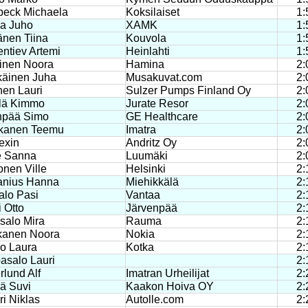
beck Michaela
Koksilaiset
1:
la Juho
XAMK
1:
änen Tiina
Kouvola
1:
ntiev Artemi
Heinlahti
1:
ainen Noora
Hamina
2:
käinen Juha
Musakuvat.com
2:
inen Lauri
Sulzer Pumps Finland Oy
2:
ilä Kimmo
Jurate Resor
2:
anpää Simo
GE Healthcare
2:
kanen Teemu
Imatra
2:
exin
Andritz Oy
2:
e Sanna
Luumäki
2:
nen Ville
Helsinki
2:
anius Hanna
Miehikkälä
2:
alo Pasi
Vantaa
2:
 Otto
Järvenpää
2:
salo Mira
Rauma
2:
kanen Noora
Nokia
2:
o Laura
Kotka
2:
asalo Lauri
2:
lund Alf
Imatran Urheilijat
2:
ä Suvi
Kaakon Hoiva OY
2:
i Niklas
Autolle.com
2: