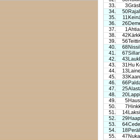
33.
3
Gräs
34.
50
Raja
35.
11
Kein
36.
26
Deme
37.
1
Ahti
38.
42
Kärk
39.
56
Teitt
40.
68
Niss
41.
67
Sill
42.
43
Lauk
43.
31
Hu K
44.
13
Lain
45.
33
Kaaro
46.
66
Pald
47.
25
Alast
48.
20
Lappi
49.
5
Haus
50.
7
Hink
51.
14
Laksi
52.
29
Haap
53.
64
Ceder
54.
18
Peräl
55.
47
Nukar