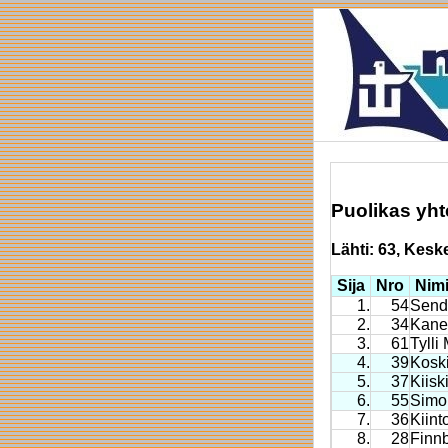
Puolikas yh
Lähti: 63, Keskey
Sija
Nro
Nim
1.
54
Send
2.
34
Kaner
3.
61
Tylli
4.
39
Kosk
5.
37
Kiisk
6.
55
Simo
7.
36
Kiint
8.
28
Finn