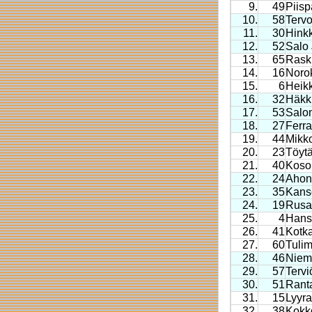
9.
49
Piis
10.
58
Tervo
11.
30
Hink
12.
52
Salo 
13.
65
Raski
14.
16
Noro
15.
6
Heik
16.
32
Häkk
17.
53
Salo
18.
27
Ferra
19.
44
Mikko
20.
23
Töytä
21.
40
Koso
22.
24
Ahon
23.
35
Kans
24.
19
Rusa
25.
4
Hansk
26.
41
Kotk
27.
60
Tuli
28.
46
Niem
29.
57
Tervi
30.
51
Rant
31.
15
Lyyr
32.
38
Kokk