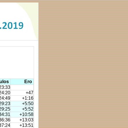
ulos
Ero
23:33
24:20
+47
24:49
+1:16
29:23
+5:50
29:25
+5:52
34:31
+10:58
36:36
+13:03
37:24
+13:51