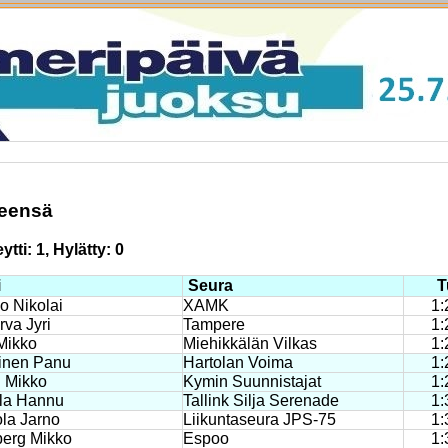
teensä
tti: 1, Hylätty: 0
i
Seura
T
o Nikolai
XAMK
1:
va Jyri
Tampere
1:
 Mikko
Miehikkälän Vilkas
1:
inen Panu
Hartolan Voima
1:
i Mikko
Kymin Suunnistajat
1:
la Hannu
Tallink Silja Serenade
1:
ola Jarno
Liikuntaseura JPS-75
1:
berg Mikko
Espoo
1: