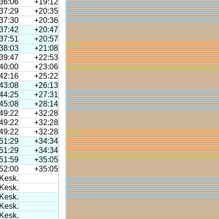
36:06
+19:12
37:29
+20:35
37:30
+20:36
37:42
+20:47
37:51
+20:57
38:03
+21:08
39:47
+22:53
40:00
+23:06
42:16
+25:22
43:08
+26:13
44:25
+27:31
45:08
+28:14
49:22
+32:28
49:22
+32:28
49:22
+32:28
51:29
+34:34
51:29
+34:34
51:59
+35:05
52:00
+35:05
Kesk.
Kesk.
Kesk.
Kesk.
Kesk.