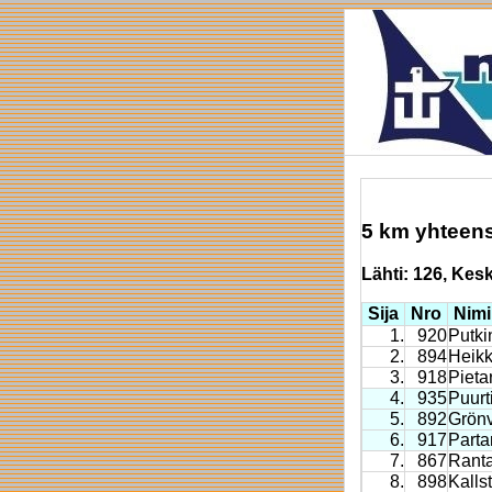
5 km yhteen
Lähti: 126, Keske
Sija
Nro
Nimi
1.
920
Putki
2.
894
Heikk
3.
918
Pieta
4.
935
Puurt
5.
892
Grönv
6.
917
Parta
7.
867
Rant
8.
898
Kalls