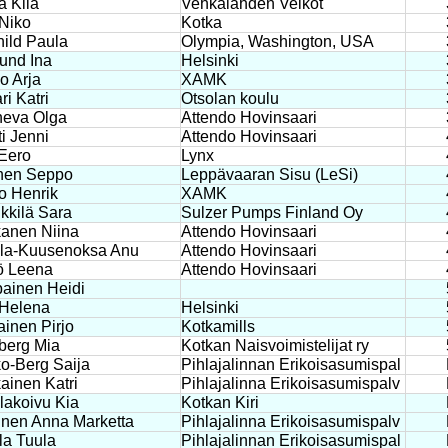
a Kiia
Vehkalahden Veikot
Niko
Kotka
hild Paula
Olympia, Washington, USA
und Ina
Helsinki
o Arja
XAMK
ri Katri
Otsolan koulu
heva Olga
Attendo Hovinsaari
ti Jenni
Attendo Hovinsaari
 Eero
Lynx
nen Seppo
Leppävaaran Sisu (LeSi)
o Henrik
XAMK
ikkilä Sara
Sulzer Pumps Finland Oy
anen Niina
Attendo Hovinsaari
ela-Kuusenoksa Anu
Attendo Hovinsaari
ö Leena
Attendo Hovinsaari
ainen Heidi
 Helena
Helsinki
ainen Pirjo
Kotkamills
berg Mia
Kotkan Naisvoimistelijat ry
o-Berg Saija
Pihlajalinnan Erikoisasumispal
kainen Katri
Pihlajalinna Erikoisasumispalv
akoivu Kia
Kotkan Kiri
nen Anna Marketta
Pihlajalinna Erikoisasumispalv
la Tuula
Pihlajalinnan Erikoisasumispal