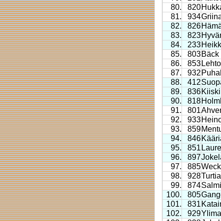
80.
820
Hukk
81.
934
Griina
82.
826
Hämä
83.
823
Hyvär
84.
233
Heikk
85.
803
Bäck 
86.
853
Leht
87.
932
Puha
88.
412
Suopa
89.
836
Kiiski
90.
818
Holmb
91.
801
Ahven
92.
933
Hein
93.
859
Ment
94.
846
Kääri
95.
851
Laur
96.
897
Jokel
97.
885
Weck
98.
928
Turti
99.
874
Salmi
100.
805
Gang
101.
831
Katai
102.
929
Ylima