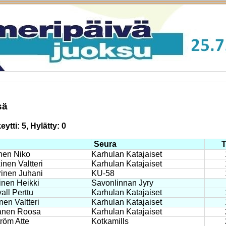
sä
ytti: 5, Hylätty: 0
Seura
T
nen Niko
Karhulan Katajaiset
inen Valtteri
Karhulan Katajaiset
rinen Juhani
KU-58
inen Heikki
Savonlinnan Jyry
all Perttu
Karhulan Katajaiset
nen Valtteri
Karhulan Katajaiset
anen Roosa
Karhulan Katajaiset
tröm Atte
Kotkamills