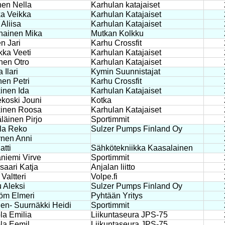
en Nella
Karhulan katajaiset
a Veikka
Karhulan Katajaiset
 Aliisa
Karhulan Katajaiset
nainen Mika
Mutkan Kolkku
n Jari
Karhu Crossfit
kka Veeti
Karhulan Katajaiset
nen Otro
Karhulan Katajaiset
 Ilari
Kymin Suunnistajat
nen Petri
Karhu Crossfit
inen Ida
Karhulan Katajaiset
koski Jouni
Kotka
kinen Roosa
Karhulan Katajaiset
äinen Pirjo
Sportimmit
ila Reko
Sulzer Pumps Finland Oy
nen Anni
atti
Sähkötekniikka Kaasalainen
niemi Virve
Sportimmit
saari Katja
Anjalan liitto
Valtteri
Volpe.fi
 Aleksi
Sulzer Pumps Finland Oy
öm Elmeri
Pyhtään Yritys
nen- Suurnäkki Heidi
Sportimmit
ola Emilia
Liikuntaseura JPS-75
ola Eemil
Liikuntaseura JPS-75