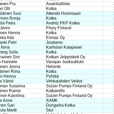
anen Pia
Asainhallinta
ri Olli
Kotka
läinen Suvi
Attendo Hovinsaari
inen Ronja
Kotka
ilä Petra
Andritz PKP Kotka
Jenni
Pöyry Finland
onen Henna
Kotka
kka Ada
Enmac Oy
nki Petri
Joutseno
 Ilona
Karhulan Katajaiset
erg Soile
Kotka
ainen Sini
Kotkan Jelppiskoti Oy
o Hannele
Vanajan Juoksuklubi
unen Jonna
Helsinki
äinen Riina
Kotka
en Henna
Pyhtää
a Väinö
Vehkalahden Veikot
man Susanna
Sulzer Pumps Finland Oy
ainen Raimo
Kotkamills
nen Karoliina
Sulzer Pumps Finland Oy
o Anne
XAMK
nen Sari
Dongwha Kotka
ula Martti
Stul