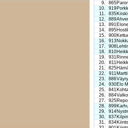
9.
865
Paron
10.
919
Porkk
11.
835
Kiiski
12.
889
Ahve
13.
891
Elone
14.
895
Hosti
15.
900
Kettu
16.
913
Nokka
17.
908
Lehti
18.
810
Heikk
19.
931
Rinne
20.
811
Heik
21.
825
Hämäl
22.
911
Martt
23.
886
Väyry
24.
930
Elo M
25.
841
Kohta
26.
884
Valko
27.
925
Repo 
28.
899
Karhu
29.
914
Nystr
30.
837
Kilpi
31.
834
Kiint
32.
901
Kiint