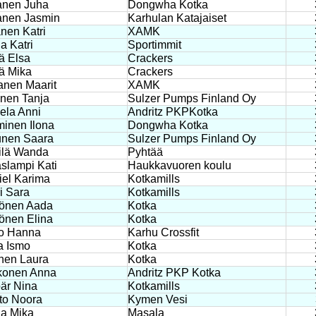
anen Juha
Dongwha Kotka
anen Jasmin
Karhulan Katajaiset
nen Katri
XAMK
a Katri
Sportimmit
ä Elsa
Crackers
ä Mika
Crackers
nen Maarit
XAMK
nen Tanja
Sulzer Pumps Finland Oy
ela Anni
Andritz PKPKotka
inen Ilona
Dongwha Kotka
unen Saara
Sulzer Pumps Finland Oy
ilä Wanda
Pyhtää
slampi Kati
Haukkavuoren koulu
el Karima
Kotkamills
i Sara
Kotkamills
önen Aada
Kotka
önen Elina
Kotka
io Hanna
Karhu Crossfit
la Ismo
Kotka
nen Laura
Kotka
konen Anna
Andritz PKP Kotka
är Nina
Kotkamills
nto Noora
Kymen Vesi
la Mika
Masala