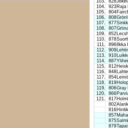
103.
828
Jokel
104.
923
Raja 
105.
804
Fairc
106.
808
Grönl
107.
877
Sinkk
108.
807
Griina
109.
852
Lecs
110.
878
Suort
111.
896
Ilkka
112.
909
Lehti
113.
910
Luikk
114.
887
Ylihe
115.
812
Heisk
116.
848
Laht
117.
854
Leini
118.
819
Holop
119.
806
Gray
120.
866
Parvi
121.
817
Holm
802
Alank
816
Hinti
857
Mahal
875
Salmi
879
Tapai