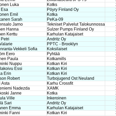
onen Luka
Kotks
i Esa
Pöyry Finland Oy
onen Emil
Kotka
kanen Sarah
PeKa-09
nsalo Jarno
Tekniset Palvelut Talokunnossa
nen Hanna
Sulzer Pumps Finland Oy
nen Kerttu
Karhulan Katajaiset
 Petri
Andritz Oy
Valarie
PPTC - Brooklyn
enranta-Vekkeli Sofia
Koksilaiset
öm Eero
Pyhtää
nen Paula
Kotkamills
inki Nuppu
Kotkan Kiri
akoivu Essi
Kotkan Kiri
la Erin
Kotkan Kiri
son Robert
Turbojugend Ost Neuland
i Asta
Karhu Crossfit
eniemi Nadezda
XAMK
koski Janne
Kotka
la Ville
Inkeroinen
ä Sari
Andritz Oy
anen Emma
Karhulan Katajaiset
inki Fanni
Kotkan Kiri