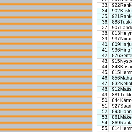
33.
922
Rahk
34.
902
Kiisk
35.
921
Rahk
36.
888
Tuuk
37.
907
Lahde
38.
813
Hely
39.
937
Niira
40.
809
Harju
41.
936
Hing 
42.
876
Seitt
43.
915
Nystr
44.
843
Koso
45.
815
Hemm
46.
856
Mahal
47.
832
Kello
48.
912
Matts
49.
881
Tulkk
50.
844
Kärm
51.
927
Saari
52.
893
Hannu
53.
861
Mäkel
54.
869
Rant
55.
814
Hemm