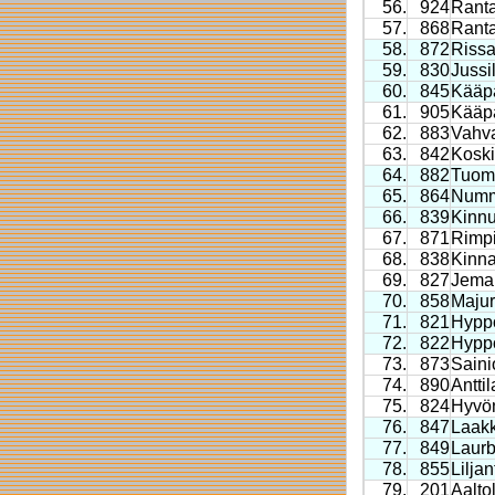
56.
924
Rant
57.
868
Rant
58.
872
Rissa
59.
830
Jussil
60.
845
Kääp
61.
905
Kääp
62.
883
Vahva
63.
842
Koski
64.
882
Tuom
65.
864
Numm
66.
839
Kinn
67.
871
Rimp
68.
838
Kinna
69.
827
Jemai
70.
858
Majur
71.
821
Hypp
72.
822
Hypp
73.
873
Sain
74.
890
Antti
75.
824
Hyvö
76.
847
Laak
77.
849
Laurb
78.
855
Lilja
79.
201
Aalto