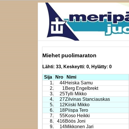
Miehet puolimaraton
Lähti: 33, Keskeytti: 0, Hylätty: 0
Sija
Nro
Nimi
1.
44
Heiska Samu
2.
1
Berg Engelbrekt
3.
25
Tylli Mikko
4.
27
Zilvinas Stanciauskas
5.
12
Kiiski Mikko
6.
18
Piispa Tero
7.
55
Koso Heikki
8.
416
Böös Joni
9.
14
Mikkonen Jari