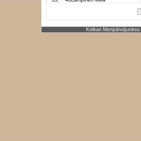
Kotkan Meripäiväjuoksu 2