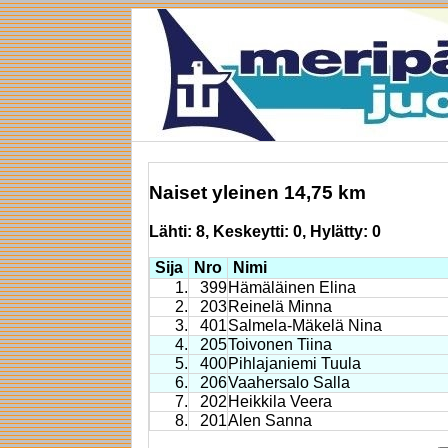
Naiset yleinen 14,75 km
Lähti: 8, Keskeytti: 0, Hylätty: 0
Sija
Nro
Nimi
1.
399
Hämäläinen Elina
2.
203
Reinelä Minna
3.
401
Salmela-Mäkelä Nina
4.
205
Toivonen Tiina
5.
400
Pihlajaniemi Tuula
6.
206
Vaahersalo Salla
7.
202
Heikkila Veera
8.
201
Alen Sanna