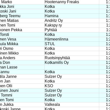
o Marko
Hootenanny Freaks
1:
kka Joni
Kotka
1:
oski Jani
Kotka
1:
berg Teemu
Hamina
1:
nen Matias
Andritz Oy
1:
nen Tomi
Kakspy ry
1:
konen Pekka
Pyhtää
1:
Torsti
Kotka
1:
onen Vesa
Hämeenlinna
1:
ula Miikka
STUL
1:
ri Osmo
Kotka
1:
inen Mikko
Kotka
1:
la Anders
Ruotsinpyhtää
1:
la Don
Kotkamills Oy
1:
man Lasse
1:
 Hannu
Kotka
1:
tila Janne
Sulzer Oy
1:
en Jan
Kotka
1:
nen Olli
KSO
1:
ainen Jouni
Sulzer Oy
1:
a Tommi
Sulzer Oy
1:
nen Tomi
Kotka
1:
en Jukka
Valkeala
1:
koski Janne
Kotka
1: