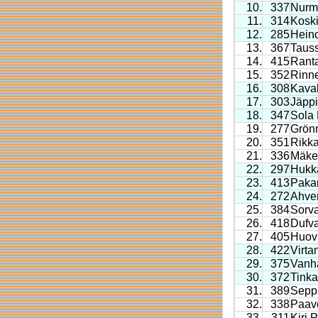
10.
337
Nurm
11.
314
Kosk
12.
285
Hein
13.
367
Tauss
14.
415
Rant
15.
352
Rinne
16.
308
Kava
17.
303
Jäppi
18.
347
Sola
19.
277
Grön
20.
351
Rikka
21.
336
Mäke
22.
297
Hukk
23.
413
Pakar
24.
272
Ahve
25.
384
Sorva
26.
418
Dufva
27.
405
Huovi
28.
422
Virta
29.
375
Vanh
30.
372
Tinka
31.
389
Seppä
32.
338
Paav
33.
311
Kiri P