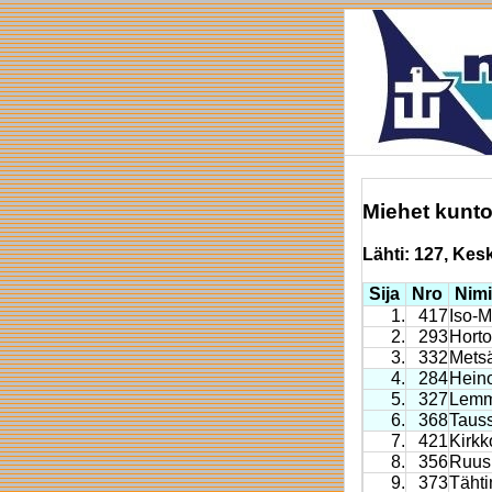
Miehet kunto
Lähti: 127, Kesk
Sija
Nro
Nimi
1.
417
Iso-M
2.
293
Horto
3.
332
Mets
4.
284
Heino
5.
327
Lemm
6.
368
Tauss
7.
421
Kirkk
8.
356
Ruus
9.
373
Täht