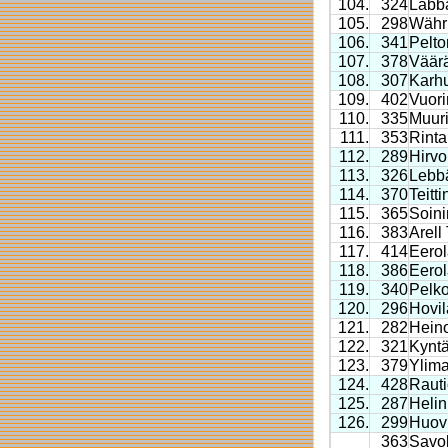
104.
324
Labba
105.
298
Währ
106.
341
Pelto
107.
378
Väär
108.
307
Karh
109.
402
Vuor
110.
335
Muur
111.
353
Rint
112.
289
Hirvo
113.
326
Lebb
114.
370
Teitt
115.
365
Soini
116.
383
Arell 
117.
414
Eerol
118.
386
Eerol
119.
340
Pelk
120.
296
Hovil
121.
282
Hein
122.
321
Kyntä
123.
379
Ylima
124.
428
Rauti
125.
287
Helin
126.
299
Huovi
363
Savo