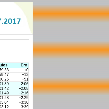
ulos
Ero
59:33
+0
59:47
+13
00:25
+51
01:39
+2:06
01:42
+2:08
01:49
+2:16
01:58
+2:25
03:04
+3:30
03:12
+3:39