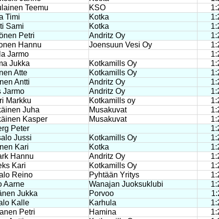
lainen Teemu
KSO
1:
a Timi
Kotka
1:
ti Sami
Kotka
1:
önen Petri
Andritz Oy
1:
onen Hannu
Joensuun Vesi Oy
1:
la Jarmo
1:
ma Jukka
Kotkamills Oy
1:
nen Atte
Kotkamills Oy
1:
nen Antti
Andritz Oy
1:
s Jarmo
Andritz Oy
1:
ri Markku
Kotkamills oy
1:
käinen Juha
Musakuvat
1:
käinen Kasper
Musakuvat
1:
erg Peter
1:
alo Jussi
Kotkamills Oy
1:
nen Kari
Kotka
1:
rk Hannu
Andritz Oy
1:
ks Kari
Kotkamills Oy
1:
alo Reino
Pyhtään Yritys
1:
o Aarne
Wanajan Juoksuklubi
1:
änen Jukka
Porvoo
1:
alo Kalle
Karhula
1:
anen Petri
Hamina
1: