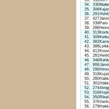
34.
330
Matte
35.
306
Kaja
36.
291
Hohti
37.
427
Järvi
38.
339
Paro
39.
286
Hein
40.
313
Kontu
41.
309
Kettu
42.
382
Kans
43.
388
Loik
44.
412
Kouv
45.
281
Heili
46.
346
Rahk
47.
906
Järvi
48.
290
Hirvo
49.
318
Kujal
50.
280
Hakk
51.
301
Häkk
52.
274
Almg
53.
316
Krspl
54.
350
Rikal
55.
376
Vanha
56.
279
Hakka