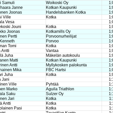
i Samuli
Woikoski Oy
1:
ihaara Janne
Kotkan Kaupunki
1:
onen Joonas
Handelsbanken Kotka
1:
i Ville
Kotka
1:
ala Vesa
1:
koski Jouni
Kotka
1:
kko Joonas
Kotkamills Oy
1:
nen Pertti
Porvoonurheilijat
1:
 Kenneth
Porvoo
1:
man Tomi
Kotka
1:
 Antti
Vantaa
1:
lä Juha
Mäkelän autokoulu
1:
anen Matti
Kotkan Kaupunki
1:
inen Antti
Myllykosken palokunta
1:
nainen Mika
FBC Hartsi
1:
ri Juha
Kotka
1:
 Jani
1:
nen Ville
Pyhtää
1:
nen Marko
Aguila Triathlon
1:
ala Saku
Sulzer Oy
1:
nen Jari
Kotka
1:
 Antti
Kotka
1:
olainen Pasi
Kotka
1:
etri
Tavastilan Kunto
1: