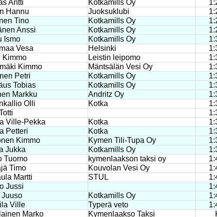
s Antti
Kotkamills Oy
1:
n Hannu
Juoksuklubi
1:
nen Tino
Kotkamills Oy
1:
änen Anssi
Kotkamills Oy
1:
u Ismo
Kotkamills Oy
1:
imaa Vesa
Helsinki
1:
i Kimmo
Leistin leipomo
1:
amäki Kimmo
Mäntsälän Vesi Oy
1:
nen Petri
Kotkamills Oy
1:
äus Tobias
Kotkamills Oy
1:
inen Markku
Andritz Oy
1:
nkallio Olli
Kotka
1:
Totti
1:
a Ville-Pekka
Kotka
1:
a Petteri
Kotka
1:
onen Kimmo
Kymen Tili-Tupa Oy
1:
a Jukka
Kotkamills Oy
1:
o Tuomo
kymenlaakson taksi oy
1:
jä Timo
Kouvolan Vesi Oy
1:
ula Martti
STUL
1:
o Jussi
1:
 Juuso
Kotkamills Oy
1:
la Ville
Typerä veto
1:
lainen Marko
Kymenlaakso Taksi