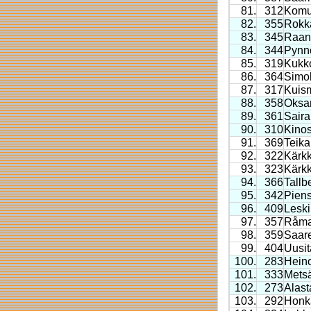
81.
312
Komu
82.
355
Rokk
83.
345
Raan
84.
344
Pynn
85.
319
Kukk
86.
364
Simo
87.
317
Kuis
88.
358
Oksa
89.
361
Saira
90.
310
Kino
91.
369
Teika
92.
322
Kärk
93.
323
Kärk
94.
366
Tallb
95.
342
Piens
96.
409
Leski
97.
357
Råma
98.
359
Saare
99.
404
Uusit
100.
283
Hein
101.
333
Mets
102.
273
Alast
103.
292
Honk