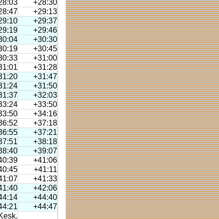
28:03
+28:30
28:47
+29:13
29:10
+29:37
29:19
+29:46
30:04
+30:30
30:19
+30:45
30:33
+31:00
31:01
+31:28
31:20
+31:47
31:24
+31:50
31:37
+32:03
33:24
+33:50
33:50
+34:16
36:52
+37:18
36:55
+37:21
37:51
+38:18
38:40
+39:07
40:39
+41:06
40:45
+41:11
41:07
+41:33
41:40
+42:06
44:14
+44:40
44:21
+44:47
Kesk.