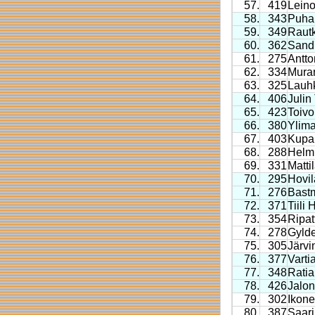
57.
419
Lein
58.
343
Puha
59.
349
Rautk
60.
362
Sand
61.
275
Antto
62.
334
Mura
63.
325
Lauh
64.
406
Julin 
65.
423
Toiv
66.
380
Ylima
67.
403
Kupa
68.
288
Helm
69.
331
Matti
70.
295
Hovi
71.
276
Bast
72.
371
Tiili
73.
354
Ripat
74.
278
Gyld
75.
305
Järvi
76.
377
Varti
77.
348
Rati
78.
426
Jalo
79.
302
Ikon
80.
387
Saari