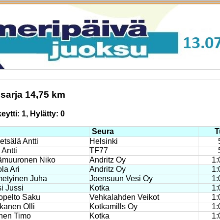
sarja 14,75 km
eytti: 1, Hylätty: 0
Seura
T
etsälä Antti
Helsinki
 Antti
TF77
ämuuronen Niko
Andritz Oy
1:
la Ari
Andritz Oy
1:
etyinen Juha
Joensuun Vesi Oy
1:
i Jussi
Kotka
1:
opelto Saku
Vehkalahden Veikot
1:
kanen Olli
Kotkamills Oy
1:
inen Timo
Kotka
1: