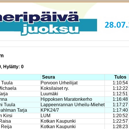
km
, Hylätty: 0
Seura
Tulos
n Tuula
Porvoon Urheilijat
1:10:54
Michaela
Koksilaiset ry.
1:12:22
arja
Luumäki
1:12:51
Anna
Hippoksen Maratonkerho
1:16:48
mi Tuula
Lappeenrannan Urheilu-Miehet
1:17:27
ahlman Tarja
KPK24/7
1:17:40
 Kirsi
LUM
1:20:52
Raisa
Kotkan Kaupunki
1:22:57
 Reija
Kotkan Kaupunki
1:28:23