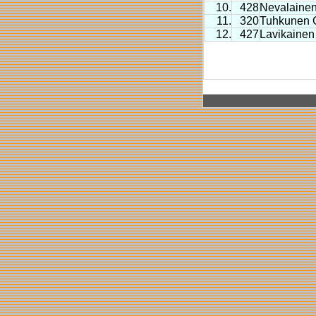
10.
428
Nevalainen
11.
320
Tuhkunen C
12.
427
Lavikainen 