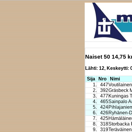
Naiset 50 14,75 
Lähti: 12, Keskeytti: 0
Sija
Nro
Nimi
1.
447
Voutilaine
2.
392
Gräsbeck 
3.
477
Kuningas T
4.
465
Sainpalo 
5.
424
Pihlajanie
6.
426
Ryhänen-D
7.
425
Hämäläinen
8.
318
Storbacka 
9.
319
Teräväinen