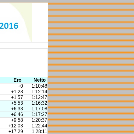
Ero
Netto
+0
1:10:48
+1:28
1:12:14
+1:57
1:12:47
+5:53
1:16:32
+6:33
1:17:08
+6:46
1:17:27
+9:58
1:20:37
+12:03
1:22:44
+17:29
1:28:11