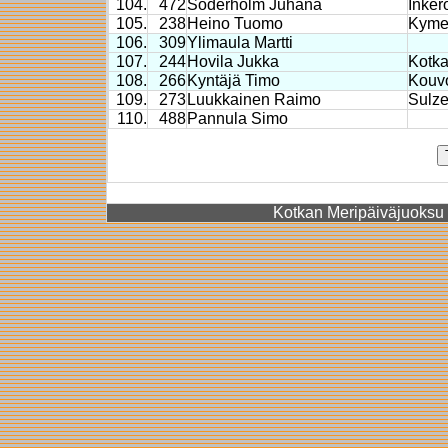
104.
472
Söderholm Juhana
Inker
105.
238
Heino Tuomo
Kymen
106.
309
Ylimaula Martti
107.
244
Hovila Jukka
Kotka
108.
266
Kyntäjä Timo
Kouvo
109.
273
Luukkainen Raimo
Sulze
110.
488
Pannula Simo
Kotkan Meripäiväjuoksu 2