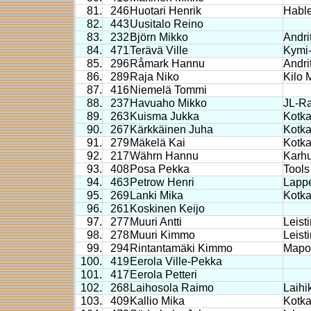
81.
246
Huotari Henrik
Habl
82.
443
Uusitalo Reino
83.
232
Björn Mikko
Andri
84.
471
Terävä Ville
Kymi-
85.
296
Råmark Hannu
Andri
86.
289
Raja Niko
Kilo 
87.
416
Niemelä Tommi
88.
237
Havuaho Mikko
JL-R
89.
263
Kuisma Jukka
Kotka
90.
267
Kärkkäinen Juha
Kotk
91.
279
Mäkelä Kai
Kotka
92.
217
Währn Hannu
Karhu
93.
408
Posa Pekka
Tools
94.
463
Petrow Henri
Lapp
95.
269
Lanki Mika
Kotk
96.
261
Koskinen Keijo
97.
277
Muuri Antti
Leist
98.
278
Muuri Kimmo
Leist
99.
294
Rintantamäki Kimmo
Mapo
100.
419
Eerola Ville-Pekka
101.
417
Eerola Petteri
102.
268
Laihosola Raimo
Laihi
103.
409
Kallio Mika
Kotka