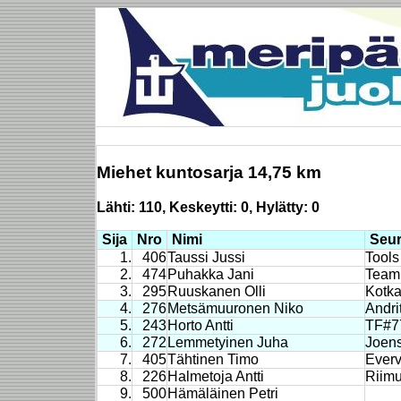
Miehet kuntosarja 14,75 km
Lähti: 110, Keskeytti: 0, Hylätty: 0
Sija
Nro
Nimi
Seu
1.
406
Taussi Jussi
Tools
2.
474
Puhakka Jani
Team
3.
295
Ruuskanen Olli
Kotka
4.
276
Metsämuuronen Niko
Andri
5.
243
Horto Antti
TF#7
6.
272
Lemmetyinen Juha
Joen
7.
405
Tähtinen Timo
Everv
8.
226
Halmetoja Antti
Riimu
9.
500
Hämäläinen Petri