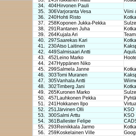
34.
404
Hirvonen Pauli
35.
306
Varjoranta Vesa
Viini
36.
240
Hohti Risto
Kotk
37.
258
Koponen Jukka-Pekka
Sulze
38.
291
Rantanen Juha
Kotka
39.
264
Kujala Ari
Team
40.
297
Saarekas Kari
Kotka
41.
230
Atso Laitinen
Kaksp
42.
449
Salmisaari Antti
Aquil
43.
452
Leino Marko
Hoot
44.
247
Hyppänen Niko
45.
299
Salmela Janne
Kotka
46.
303
Tomi Muranen
Kaksp
47.
305
Vanhala Antti
Wiim
48.
302
Timberg Jani
Kotka
49.
265
Kuronen Marko
Sulze
50.
457
Lauhkonen Pekka
Pyht
51.
241
Hokkanen Ilpo
Virtu
52.
251
Järvinen Olli
KSO
53.
300
Salmi Arttu
KSO
54.
361
Ballester Felipe
CADS
55.
293
Reinikkala Jarmo
Kotka
56.
259
Koskelainen Ville
Goog