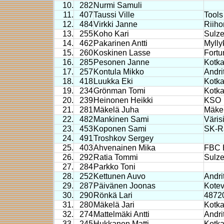
10.
282
Nurmi Samuli
11.
407
Taussi Ville
Tools
12.
484
Virkki Janne
Riih
13.
255
Koho Kari
Sulze
14.
462
Pakarinen Antti
Mylly
15.
260
Koskinen Lasse
Fortu
16.
285
Pesonen Janne
Kotka
17.
257
Kontula Mikko
Andri
18.
418
Luukka Eki
Kotka
19.
234
Grönman Tomi
Kotk
20.
239
Heinonen Heikki
KSO
21.
281
Mäkelä Juha
Mäkel
22.
482
Mankinen Sami
Väris
23.
453
Koponen Sami
SK-R
24.
491
Troshkov Sergey
25.
403
Ahvenainen Mika
FBC H
26.
292
Ratia Tommi
Sulze
27.
284
Parkko Toni
28.
252
Kettunen Auvo
Andri
29.
287
Päivänen Joonas
Kote
30.
290
Rönkä Lari
4872
31.
280
Mäkelä Jari
Kotka
32.
274
Mattelmäki Antti
Andri
33.
245
Hukkanen Matti
Kotk