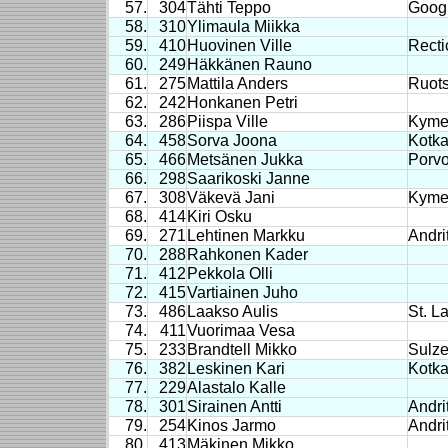
57.
304
Tähti Teppo
Goog
58.
310
Ylimaula Miikka
59.
410
Huovinen Ville
Recti
60.
249
Häkkänen Rauno
61.
275
Mattila Anders
Ruots
62.
242
Honkanen Petri
63.
286
Piispa Ville
Kymen
64.
458
Sorva Joona
Kotk
65.
466
Metsänen Jukka
Porv
66.
298
Saarikoski Janne
67.
308
Väkevä Jani
Kyme
68.
414
Kiri Osku
69.
271
Lehtinen Markku
Andri
70.
288
Rahkonen Kader
71.
412
Pekkola Olli
72.
415
Vartiainen Juho
73.
486
Laakso Aulis
St. L
74.
411
Vuorimaa Vesa
75.
233
Brandtell Mikko
Sulze
76.
382
Leskinen Kari
Kotk
77.
229
Alastalo Kalle
78.
301
Sirainen Antti
Andri
79.
254
Kinos Jarmo
Andri
80.
413
Mäkinen Mikko