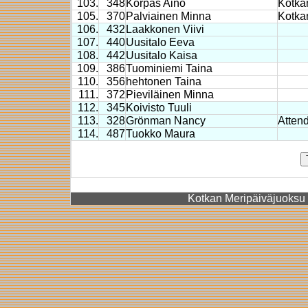
103.
348
Korpas Aino
Kotka
105.
370
Palviainen Minna
Kotka
106.
432
Laakkonen Viivi
107.
440
Uusitalo Eeva
108.
442
Uusitalo Kaisa
109.
386
Tuominiemi Taina
110.
356
hehtonen Taina
111.
372
Pieviläinen Minna
112.
345
Koivisto Tuuli
113.
328
Grönman Nancy
Atten
114.
487
Tuokko Maura
Kotkan Meripäiväjuoksu 2