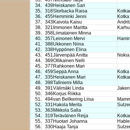
34.
439
Heiskanen Sari
35.
318
Storbacka Raisa
Kotka
36.
455
Hemminki Jenni
Kotka
37.
343
Kaivola Kaisu
Andri
38.
321
Immonen Maritta
Karhu
39.
358
Liimatainen Minna
40.
357
Leinonen Mervi
Hami
41.
388
Ukkonen Niina
42.
338
Hyppönen Elina
43.
451
Järvenpää Anitta
Nokia
44.
369
Ollikainen Nelli
45.
377
Rahkonen Mari
46.
459
Seppä Anna
Kotka
47.
335
Heiskanen Mari
Kotka
48.
398
Tallniemi Milla
49.
391
Välimäki Linda
Jaken 
50.
346
Korjus Riikka
51.
494
van Bellkering Liisa
Mamma
52.
331
Hakola Merita
Sulze
53.
363
Mikkola Salla
54.
319
Teräväinen Reija
Kotka
55.
337
Huotari Johanna
Hable
56.
330
Haaja Tanja
Sulze