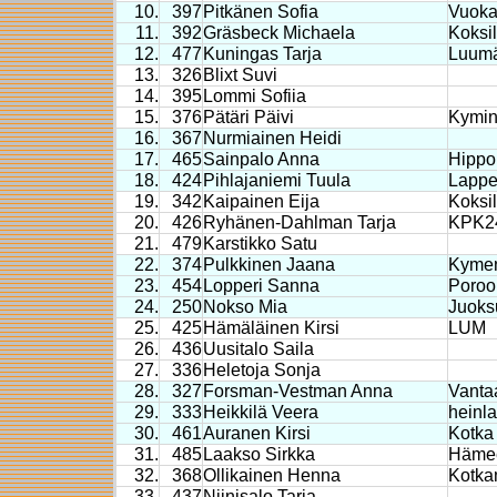
10.
397
Pitkänen Sofia
Vuoka
11.
392
Gräsbeck Michaela
Koksil
12.
477
Kuningas Tarja
Luumä
13.
326
Blixt Suvi
14.
395
Lommi Sofiia
15.
376
Pätäri Päivi
Kymin
16.
367
Nurmiainen Heidi
17.
465
Sainpalo Anna
Hippo
18.
424
Pihlajaniemi Tuula
Lappe
19.
342
Kaipainen Eija
Koksil
20.
426
Ryhänen-Dahlman Tarja
KPK2
21.
479
Karstikko Satu
22.
374
Pulkkinen Jaana
Kymen
23.
454
Lopperi Sanna
Poroon
24.
250
Nokso Mia
Juoks
25.
425
Hämäläinen Kirsi
LUM
26.
436
Uusitalo Saila
27.
336
Heletoja Sonja
28.
327
Forsman-Vestman Anna
Vanta
29.
333
Heikkilä Veera
heinla
30.
461
Auranen Kirsi
Kotka
31.
485
Laakso Sirkka
Hämee
32.
368
Ollikainen Henna
Kotka
33.
437
Niinisalo Tarja