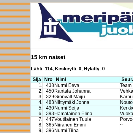
15 km naiset
Lähti: 114, Keskeytti: 0, Hylätty: 0
Sija
Nro
Nimi
Seur
1.
438
Nurmi Eeva
Team 
2.
450
Rantala Johanna
Vehka
3.
329
Grönvall Maiju
Karhu
4.
483
Niittymäki Jonna
Noutot
5.
430
Nurmi Seija
Kerkko
6.
393
Hämäläinen Elina
Vuoka
7.
447
Voutilainen Tuula
Porvoo
8.
365
Niiranen Emmi
~
9.
396
Nurmi Tiina