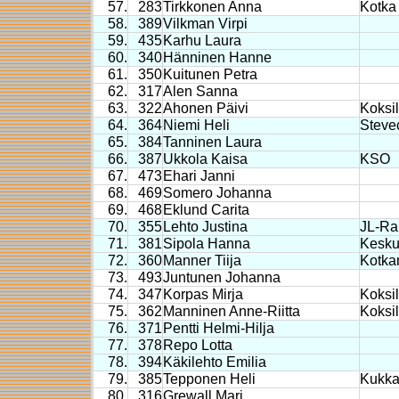
57.
283
Tirkkonen Anna
Kotka
58.
389
Vilkman Virpi
59.
435
Karhu Laura
60.
340
Hänninen Hanne
61.
350
Kuitunen Petra
62.
317
Alen Sanna
63.
322
Ahonen Päivi
Koksil
64.
364
Niemi Heli
Steve
65.
384
Tanninen Laura
66.
387
Ukkola Kaisa
KSO
67.
473
Ehari Janni
68.
469
Somero Johanna
69.
468
Eklund Carita
70.
355
Lehto Justina
JL-Ra
71.
381
Sipola Hanna
Kesku
72.
360
Manner Tiija
Kotka
73.
493
Juntunen Johanna
74.
347
Korpas Mirja
Koksil
75.
362
Manninen Anne-Riitta
Koksil
76.
371
Pentti Helmi-Hilja
77.
378
Repo Lotta
78.
394
Käkilehto Emilia
79.
385
Tepponen Heli
Kukkah
80.
316
Grewall Mari