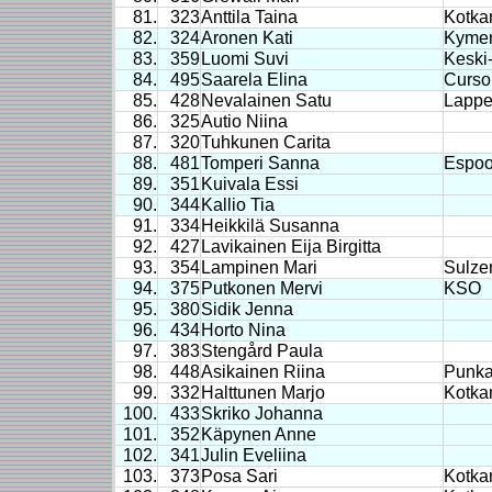
81.
323
Anttila Taina
Kotka
82.
324
Aronen Kati
Kymen
83.
359
Luomi Suvi
Keski
84.
495
Saarela Elina
Curso
85.
428
Nevalainen Satu
Lappe
86.
325
Autio Niina
87.
320
Tuhkunen Carita
88.
481
Tomperi Sanna
Espo
89.
351
Kuivala Essi
90.
344
Kallio Tia
91.
334
Heikkilä Susanna
92.
427
Lavikainen Eija Birgitta
93.
354
Lampinen Mari
Sulze
94.
375
Putkonen Mervi
KSO
95.
380
Sidik Jenna
96.
434
Horto Nina
97.
383
Stengård Paula
98.
448
Asikainen Riina
Punka
99.
332
Halttunen Marjo
Kotka
100.
433
Skriko Johanna
101.
352
Käpynen Anne
102.
341
Julin Eveliina
103.
373
Posa Sari
Kotka