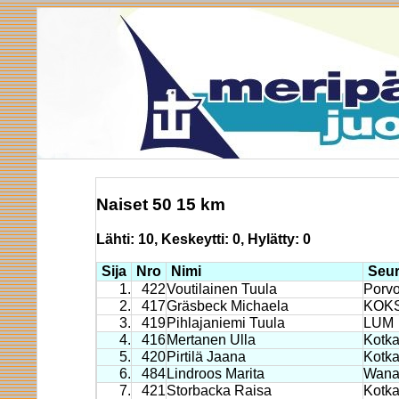
Naiset 50 15 km
Lähti: 10, Keskeytti: 0, Hylätty: 0
Sija
Nro
Nimi
Seu
1.
422
Voutilainen Tuula
Porvo
2.
417
Gräsbeck Michaela
KOK
3.
419
Pihlajaniemi Tuula
LUM
4.
416
Mertanen Ulla
Kotk
5.
420
Pirtilä Jaana
Kotk
6.
484
Lindroos Marita
Wanaj
7.
421
Storbacka Raisa
Kotka