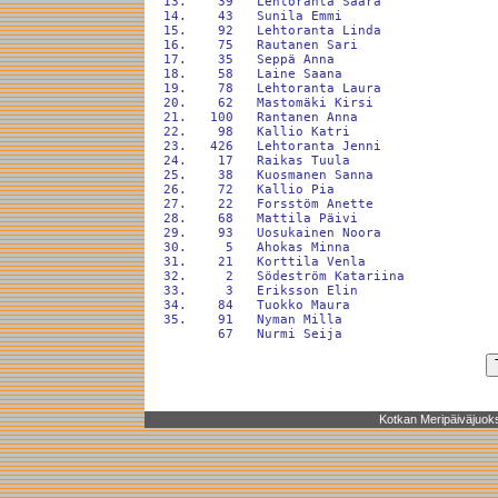
 13.    39   Lehtoranta Saara               
 14.    43   Sunila Emmi                    
 15.    92   Lehtoranta Linda               
 16.    75   Rautanen Sari                  
 17.    35   Seppä Anna                     
 18.    58   Laine Saana                    
 19.    78   Lehtoranta Laura               
 20.    62   Mastomäki Kirsi                
 21.   100   Rantanen Anna                  
 22.    98   Kallio Katri                   
 23.   426   Lehtoranta Jenni               
 24.    17   Raikas Tuula                   
 25.    38   Kuosmanen Sanna                
 26.    72   Kallio Pia                     
 27.    22   Forsstöm Anette                
 28.    68   Mattila Päivi                  
 29.    93   Uosukainen Noora               
 30.     5   Ahokas Minna                   
 31.    21   Korttila Venla                 
 32.     2   Södeström Katariina            
 33.     3   Eriksson Elin                  
 34.    84   Tuokko Maura                   
 35.    91   Nyman Milla                    
Kotkan Meripäiväjuoks