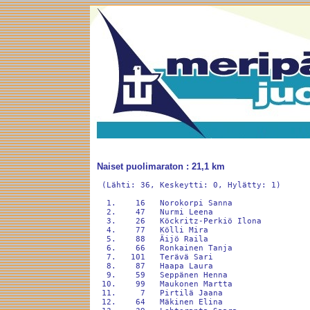
Naiset puolimaraton : 21,1 km
 (Lähti: 36, Keskeytti: 0, Hylätty: 1)

  1.    16   Norokorpi Sanna                
  2.    47   Nurmi Leena                    
  3.    26   Köckritz-Perkiö Ilona          
  4.    77   Kölli Mira                     
  5.    88   Äijö Raila                     
  6.    66   Ronkainen Tanja                
  7.   101   Terävä Sari                    
  8.    87   Haapa Laura                    
  9.    59   Seppänen Henna                 
 10.    99   Maukonen Martta                
 11.     7   Pirtilä Jaana                  
 12.    64   Mäkinen Elina                  