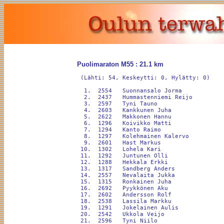
Puolimaraton M55 : 21.1 km
 (Lähti: 54, Keskeytti: 0, Hylätty: 0)

  1.  2554   Suonnansalo Jorma            
  2.  2437   Hummastenniemi Reijo         
  3.  2597   Tyni Tauno                   
  4.  2603   Kankkunen Juha               
  5.  2622   Makkonen Hannu               
  6.  1296   Koivikko Matti               
  7.  1294   Kanto Raimo                  
  8.  1297   Kolehmainen Kalervo          
  9.  2601   Hast Markus                  
 10.  1302   Lohela Kari                  
 11.  1292   Juntunen Olli                
 12.  1288   Hekkala Erkki                
 13.  1317   Sandberg Anders              
 14.  2557   Nevalaita Jukka              
 15.  1315   Ronkainen Juha               
 16.  2692   Pyykkönen Aku                
 17.  2602   Andersson Rolf               
 18.  2538   Lassila Markku               
 19.  1291   Jokelainen Aulis             
 20.  2542   Ukkola Veijo                 
 21.  2596   Tyni Niilo                   