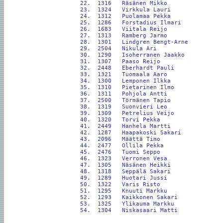
 22.  1316   Räsänen Mikko                
 23.  1324   Virkkula Lauri               
 24.  1312   Puolamaa Pekka               
 25.  1286   Forstadius Ilmari            
 26.  1683   Viitala Reijo                
 27.  1313   Ramberg Jarmo                
 28.  1301   Lindgren Bengt-Arne          
 29.  2504   Nikula Ari                   
 30.  1290   Isoherranen Jaakko           
 31.  1307   Paaso Reijo                  
 32.  2448   Eberhardt Pauli              
 33.  1321   Tuomaala Aaro                
 34.  1300   Lemponen Ilkka               
 35.  1310   Pietarinen Ilmo              
 36.  1311   Pohjola Antti                
 37.  2500   Törmänen Tapio               
 38.  1319   Suonvieri Leo                
 39.  1309   Petrelius Veijo              
 40.  1320   Torvi Pekka                  
 41.  2449   Hanhela Martti               
 42.  1287   Haapakoski Sakari            
 43.  2096   Määttä Timo                  
 44.  2477   Ollila Pekka                 
 45.  2476   Tuomi Seppo                  
 46.  1323   Verronen Vesa                
 47.  1305   Näsänen Heikki               
 48.  1318   Seppälä Sakari               
 49.  1289   Huotari Jussi                
 50.  1322   Varis Risto                  
 51.  1295   Knuuti Markku                
 52.  1293   Kaikkonen Sakari             
 53.  1325   Ylikauma Markku              