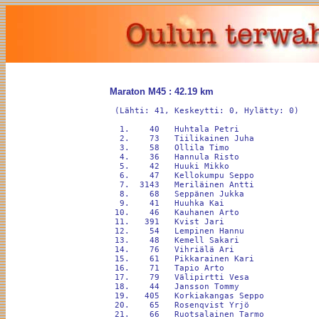
Maraton M45 : 42.19 km
 (Lähti: 41, Keskeytti: 0, Hylätty: 0)

  1.    40   Huhtala Petri                
  2.    73   Tiilikainen Juha             
  3.    58   Ollila Timo                  
  4.    36   Hannula Risto                
  5.    42   Huuki Mikko                  
  6.    47   Kellokumpu Seppo             
  7.  3143   Meriläinen Antti             
  8.    68   Seppänen Jukka               
  9.    41   Huuhka Kai                   
 10.    46   Kauhanen Arto                
 11.   391   Kvist Jari                   
 12.    54   Lempinen Hannu               
 13.    48   Kemell Sakari                
 14.    76   Vihriälä Ari                 
 15.    61   Pikkarainen Kari             
 16.    71   Tapio Arto                   
 17.    79   Välipirtti Vesa              
 18.    44   Jansson Tommy                
 19.   405   Korkiakangas Seppo           
 20.    65   Rosenqvist Yrjö              
 21.    66   Ruotsalainen Tarmo           