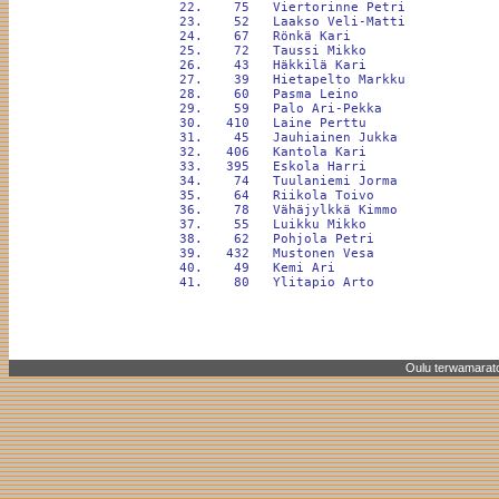
 22.    75   Viertorinne Petri            
 23.    52   Laakso Veli-Matti            
 24.    67   Rönkä Kari                   
 25.    72   Taussi Mikko                 
 26.    43   Häkkilä Kari                 
 27.    39   Hietapelto Markku            
 28.    60   Pasma Leino                  
 29.    59   Palo Ari-Pekka               
 30.   410   Laine Perttu                 
 31.    45   Jauhiainen Jukka             
 32.   406   Kantola Kari                 
 33.   395   Eskola Harri                 
 34.    74   Tuulaniemi Jorma             
 35.    64   Riikola Toivo                
 36.    78   Vähäjylkkä Kimmo             
 37.    55   Luikku Mikko                 
 38.    62   Pohjola Petri                
 39.   432   Mustonen Vesa                
 40.    49   Kemi Ari                     
Oulu terwamarato