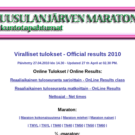
Viralliset tulokset - Official results 2010
Päivitetty 27.04.2010 klo 14.30 - Updated 27 th April at 02.30 PM.
Online Tulokset / Online Results:
Reaaliaikainen tuloseuranta sarjoittain - OnLine Results class
Reaaliaikainen tuloseuranta matkoittain - OnLine Results
Nettoajat - Net times
Maraton:
|
Maraton kokonaisuutena
|
Maraton miehet
|
Maraton naiset
|
|
TMYL
|
TNYL
|
TM40
|
TN40
|
TM50
|
TN50
|
TM60
|
½ -maraton: