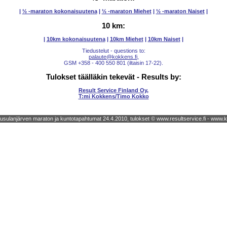
|
½ -maraton kokonaisuutena
|
½ -maraton Miehet
|
½ -maraton Naiset
|
10 km:
|
10km kokonaisuutena
|
10km Miehet
|
10km Naiset
|
Tiedustelut - questions to:
palaute@kokkens.fi
,
GSM +358 - 400 550 801 (iltaisin 17-22).
Tulokset täälläkin tekevät - Results by:
Result Service Finland Oy
,
T:mi Kokkens/Timo Kokko
usulanjärven maraton ja kuntotapahtumat 24.4.2010, tulokset © www.resultservice.fi - www.k