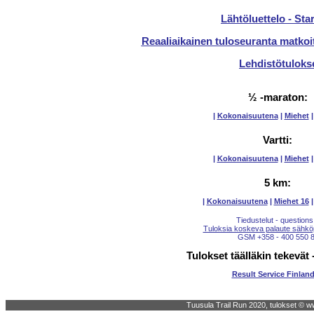
Lähtöluettelo - Star
Reaaliaikainen tuloseuranta matkoi
Lehdistötuloks
½ -maraton:
|
Kokonaisuutena
|
Miehet
Vartti:
|
Kokonaisuutena
|
Miehet
5 km:
|
Kokonaisuutena
|
Miehet 16
Tiedustelut - questions
Tuloksia koskeva palaute sähköpo
GSM +358 - 400 550 
Tulokset täälläkin tekevät 
Result Service Finlan
Tuusula Trail Run 2020, tulokset © ww