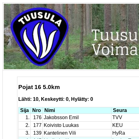
Pojat 16 5.0km
Lähti: 10, Keskeytti: 0, Hylätty: 0
Sija
Nro
Nimi
Seura
1.
176
Jakobsson Emil
TVV
2.
177
Koivisto Luukas
KEU
3.
139
Kantelinen Vili
HyRa