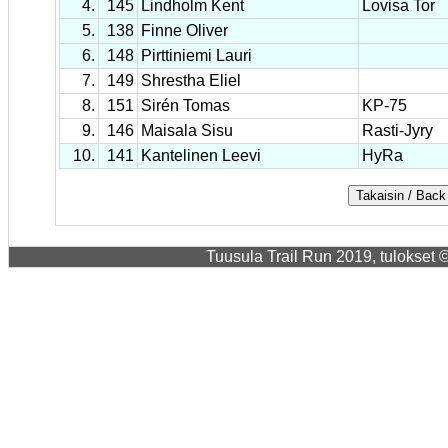
4.
145
Lindholm Kent
Lovisa Tor
5.
138
Finne Oliver
6.
148
Pirttiniemi Lauri
7.
149
Shrestha Eliel
8.
151
Sirén Tomas
KP-75
9.
146
Maisala Sisu
Rasti-Jyry
10.
141
Kantelinen Leevi
HyRa
Tuusula Trail Run 2019, tulokset ©