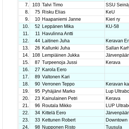
7.
103
Talvi Timo
SSU Seinäj
8.
75
Risku Elias
KeU
9.
10
Haapaniemi Janne
Kieri ry
10.
52
Leppänen Mika
KU-58
11.
11
Havulinna Antti
12.
44
Laitinen Juha
Keravan En
13.
26
Kallunki Juha
Sallan Kar
14.
108
Lempiäinen Jukka
Järvenpään
15.
87
Turpeenoja Jussi
Kerava
16.
27
Karola Eero
17.
89
Valtonen Kari
18.
90
Verronen Teppo
Keravan ka
19.
95
Pyhäjärvi Marko
Lup Ultrab
20.
23
Kainulainen Petri
Kerava
21.
96
Routala Mikko
LUP Ultrab
22.
34
Kittelä Eero
Järvenpään
23.
33
Kettunen Robert
Downtown 
24.
98
Nupponen Risto
Tuusula