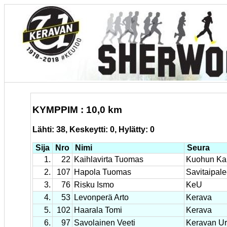
KYMPPIM : 10,0 km
Lähti: 38, Keskeytti: 0, Hylätty: 0
Sija
Nro
Nimi
Seura
1.
22
Kaihlavirta Tuomas
Kuohun Kar
2.
107
Hapola Tuomas
Savitaipale
3.
76
Risku Ismo
KeU
4.
53
Levonperä Arto
Kerava
5.
102
Haarala Tomi
Kerava
6.
97
Savolainen Veeti
Keravan Urh