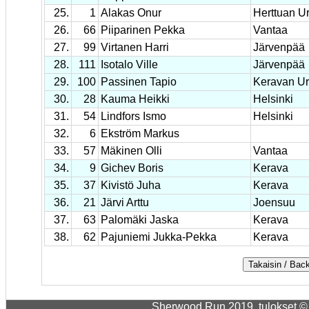
25.
1
Alakas Onur
Herttuan Urh
26.
66
Piiparinen Pekka
Vantaa
27.
99
Virtanen Harri
Järvenpää
28.
111
Isotalo Ville
Järvenpää
29.
100
Passinen Tapio
Keravan Urh
30.
28
Kauma Heikki
Helsinki
31.
54
Lindfors Ismo
Helsinki
32.
6
Ekström Markus
33.
57
Mäkinen Olli
Vantaa
34.
9
Gichev Boris
Kerava
35.
37
Kivistö Juha
Kerava
36.
21
Järvi Arttu
Joensuu
37.
63
Palomäki Jaska
Kerava
38.
62
Pajuniemi Jukka-Pekka
Kerava
Sherwood Run 2019, tulokset © 