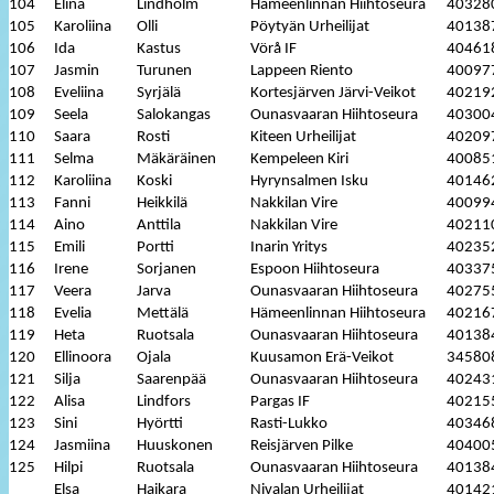
104
Elina
Lindholm
Hämeenlinnan Hiihtoseura
40328
105
Karoliina
Olli
Pöytyän Urheilijat
40138
106
Ida
Kastus
Vörå IF
40461
107
Jasmin
Turunen
Lappeen Riento
40097
108
Eveliina
Syrjälä
Kortesjärven Järvi-Veikot
40219
109
Seela
Salokangas
Ounasvaaran Hiihtoseura
40300
110
Saara
Rosti
Kiteen Urheilijat
40209
111
Selma
Mäkäräinen
Kempeleen Kiri
40085
112
Karoliina
Koski
Hyrynsalmen Isku
40146
113
Fanni
Heikkilä
Nakkilan Vire
40099
114
Aino
Anttila
Nakkilan Vire
40211
115
Emili
Portti
Inarin Yritys
40235
116
Irene
Sorjanen
Espoon Hiihtoseura
40337
117
Veera
Jarva
Ounasvaaran Hiihtoseura
40275
118
Evelia
Mettälä
Hämeenlinnan Hiihtoseura
40216
119
Heta
Ruotsala
Ounasvaaran Hiihtoseura
40138
120
Ellinoora
Ojala
Kuusamon Erä-Veikot
34580
121
Silja
Saarenpää
Ounasvaaran Hiihtoseura
40243
122
Alisa
Lindfors
Pargas IF
40215
123
Sini
Hyörtti
Rasti-Lukko
40346
124
Jasmiina
Huuskonen
Reisjärven Pilke
40400
125
Hilpi
Ruotsala
Ounasvaaran Hiihtoseura
40138
Elsa
Haikara
Nivalan Urheilijat
40142