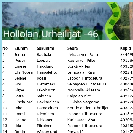
No
Etunimi
Sukunimi
Seura
KilpId
1
Jenna
Rautiala
Pyhäjärven Pohti
34469
2
Peppi
Leppälä
Reisjärven Pilke
40158
3
Emelie
Hägglund
Borgå Akilles
40352
4
Ella Noora
Haapalehto
Lempäälän Kisa
40224
5
Selene
Rossi
Espoon Hiihtoseura
40277
6
Sini
Hietamäki
Seinäjoen Hiihtoseura
40064
7
Signe
Jakobsson
Norrvalla Ski Team
40281
8
Lotta
Salonen
Kaipolan Vire
40212
9
Gisela-Mei
Hakkarainen
IF Sibbo-Vargarna
40222
10
Inka
Hämäläinen
Kontiolahden Urheilijat
40332
11
Emmi
Nieminen
Espoon Hiihtoseura
40183
12
Hanna
Niskanen
Karihaaran Visa
40209
13
Iida
Piiroinen
Espoon Hiihtoseura
40318
14
Ronja
Westerlund
Pargas IF
40147