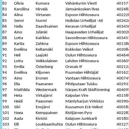
82
Olivia
Kumara
Vähänkyrön Viesti
40157
83
Karoliina
Hirvelä
Jämsänkosken Ilves
40248
84
Alina
Virtanen
Espoon Hiihtoseura
40222
85
Senni
Nurmi
Hollolan Urheilijat -46
40342
86
Nella
Daavitsainen
Keravan Urheilijat
40345
87
Aino
Jylänki
Haapaveden Urheilijat
40302
88
Lotta
Kairikko
Savonlinnan Hiihtoseura
40345
89
Karita
Zahkna
Espoon Hiihtoseura
40138
90
Eveliina
Keltamäki
Kokkolan Veikot
40208
91
Heli
Laajoki
Oulun Hiihtoseura
40464
92
Lotta
Veikkolainen
Lahden Hiihtoseura
40360
93
Emilia
Österberg
Oravais IF
40212
94
Eveliina
Kiljunen
Puumalan Hiihtäjät
60162
95
Aino
Eronen
Vantaan Hiihtoseura
40074
96
Ella
Paananen
Pihtiputaan Tuisku
40293
97
Mathilda
Westermark
Närpes Kraft Skidförening
40409
98
Heta
Virkajärvi
Kaipolan Vire
40158
99
Heidi
Paasonen
Mäntyharjun Virkistys
40390
100
Siiri
Enojärvi
Kuusamon Erä-Veikot
40058
101
Neea
Kemppainen
Ristijärven Pyry
40228
102
Aada
Kivistö
Kalajoen Junkkarit
40180
103
Elli
Loukkaanhuhta
Oulun Hiihtoseura
40127