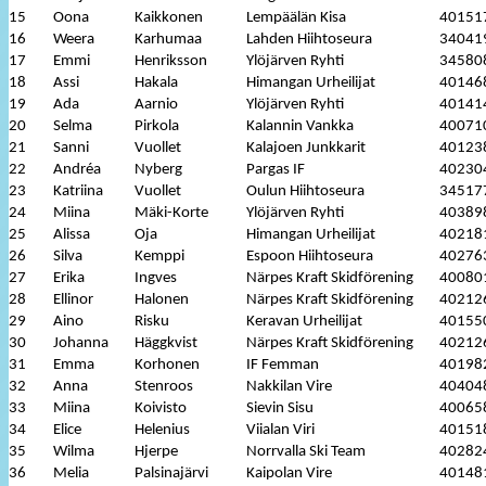
15
Oona
Kaikkonen
Lempäälän Kisa
40151
16
Weera
Karhumaa
Lahden Hiihtoseura
34041
17
Emmi
Henriksson
Ylöjärven Ryhti
34580
18
Assi
Hakala
Himangan Urheilijat
40146
19
Ada
Aarnio
Ylöjärven Ryhti
40141
20
Selma
Pirkola
Kalannin Vankka
40071
21
Sanni
Vuollet
Kalajoen Junkkarit
40123
22
Andréa
Nyberg
Pargas IF
40230
23
Katriina
Vuollet
Oulun Hiihtoseura
34517
24
Miina
Mäki-Korte
Ylöjärven Ryhti
40389
25
Alissa
Oja
Himangan Urheilijat
40218
26
Silva
Kemppi
Espoon Hiihtoseura
40276
27
Erika
Ingves
Närpes Kraft Skidförening
40080
28
Ellinor
Halonen
Närpes Kraft Skidförening
40212
29
Aino
Risku
Keravan Urheilijat
40155
30
Johanna
Häggkvist
Närpes Kraft Skidförening
40212
31
Emma
Korhonen
IF Femman
40198
32
Anna
Stenroos
Nakkilan Vire
40404
33
Miina
Koivisto
Sievin Sisu
40065
34
Elice
Helenius
Viialan Viri
40151
35
Wilma
Hjerpe
Norrvalla Ski Team
40282
36
Melia
Palsinajärvi
Kaipolan Vire
40148