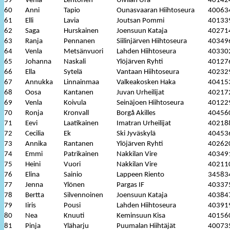
59
Venla
Lehtonen
Ulvilan Ura
40142
60
Anni
Tapio
Ounasvaaran Hiihtoseura
40063
61
Elli
Lavia
Joutsan Pommi
40133
62
Saga
Hurskainen
Joensuun Kataja
40271
63
Ranja
Pennanen
Siilinjärven Hiihtoseura
40349
64
Venla
Metsänvuori
Lahden Hiihtoseura
40330
65
Johanna
Naskali
Ylöjärven Ryhti
40127
66
Ella
Sytelä
Vantaan Hiihtoseura
40232
67
Annukka
Linnainmaa
Valkeakosken Haka
40415
68
Oosa
Kantanen
Juvan Urheilijat
40217
69
Venla
Koivula
Seinäjoen Hiihtoseura
40122
70
Ronja
Kronvall
Borgå Akilles
40456
71
Eevi
Laatikainen
Imatran Urheilijat
40218
72
Cecilia
Ek
Ski Jyväskylä
40453
73
Annika
Rantanen
Ylöjärven Ryhti
40262
74
Emmi
Patrikainen
Nakkilan Vire
40349
75
Heini
Vuori
Nakkilan Vire
40211
76
Elina
Sainio
Lappeen Riento
34583
77
Jenna
Ylönen
Pargas IF
40337
78
Bertta
Silvennoinen
Joensuun Kataja
40384
79
Iiris
Pousi
Lahden Hiihtoseura
40391
80
Nea
Knuuti
Keminsuun Kisa
40156
81
Pinja
Yläharju
Puumalan Hiihtäjät
40073