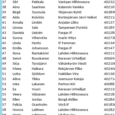
37
Siiri
Pekkala
Vantaan Hiihtoseura
40232
38
Aino
Saarinen
Kalannin Vankka
40216
39
Birgit
Tuomola
Ylöjärven Ryhti
40389
40
Aida
Koivisto
Kortesjärven Järvi-Veikot
40211
41
Amalia
Lindén
Anjalan Liitto
40137
42
Linnea
Salo
Tampereen Pyrintö
40189
43
Daniela
Lietzén
Pargas IF
40228
44
Sunna
Vihervirta
Inarin Yritys
40273
45
Linda
Hyöty
IF Femman
40134
46
Emilia
Johansson
Pargas IF
40147
47
Ilona
Rantakömi
Lahden Hiihtoseura
40211
48
Senni
Ruuskanen
Keravan Urheilijat
40069
49
Sirja
Tyystjärvi
Vähänkyrön Viesti
40210
50
Meea
Haikara
Reisjärven Pilke
40240
51
Lotta
Sjöblom
Nakkilan Vire
40136
52
Alina
Tikka
Joensuun Kataja
40271
53
Inka
Lakanen
Perhon Kiri
40088
54
Ea
Vuori
Keravan Urheilijat
40213
55
Veera
Väisänen
Lahden Hiihtoseura
40218
56
Ellen
Jordas
Borgå Akilles
40284
57
Felicia
Granholm
Vörå IF
60183
58
Nonna
Laitinen
Lahden Hiihtoseura
40282