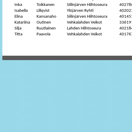
Inka
Toikkanen
Siilinjärven Hiihtoseura
40278
Isabella
Lillqvist
Ylöjärven Ryhti
40202
Elina
Kansanaho
Siilinjärven Hiihtoseura
40145
Katariina
Outinen
Vehkalahden Veikot
33619
Silja
Ruutiainen
Lahden Hiihtoseura
40218
Titta
Paavola
Vehkalahden Veikot
40176