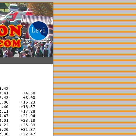
.42             

.41      +4.58  

.43      +8.00  

.06     +16.23  

.40     +16.57  

.11     +17.28  

.47     +21.04  

.01     +23.18  

.22     +25.39  

.20     +31.37  

.30     +32.47  
