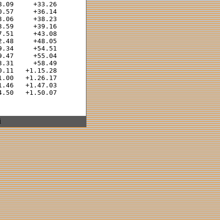
.09     +33.26  

.57     +36.14  

.06     +38.23  

.59     +39.16  

.51     +43.08  

.48     +48.05  

.34     +54.51  

.47     +55.04  

.31     +58.49  

.11   +1.15.28  

.00   +1.26.17  

.46   +1.47.03  

i