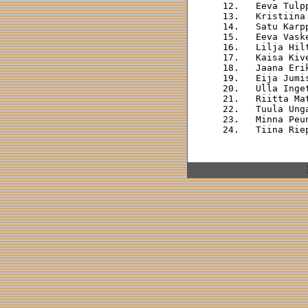
 12.   Eeva Tulp
 13.   Kristiina
 14.   Satu Karp
 15.   Eeva Vask
 16.   Lilja Hil
 17.   Kaisa Kiv
 18.   Jaana Eri
 19.   Eija Jumi
 20.   Ulla Inge
 21.   Riitta Ma
 22.   Tuula Ung
 23.   Minna Peu