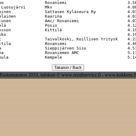
po                 Rovaniemi                         3.58
 Luosujärvi        Mkv                               4.00
pinen              Sattasen Kyläseura Ry             4.03
elainen            Kaarina                           4.03
tunen              Amc/ Rovaniemi                    4.07
elä                Posio                             4.12
ksson              Kittilä                           4.19
sko                                                  4.19
t                  Taivalkoski, Koillisen Yritysk    4.23
ttila              Rovaniemi                         4.40
a                  Sieppijärven Sisu                 4.51
na                 Rovaniemen AMC                    5.11
Ruskamaraton 2010, tulokset © www.resultservice.fi - www.kokkens.f