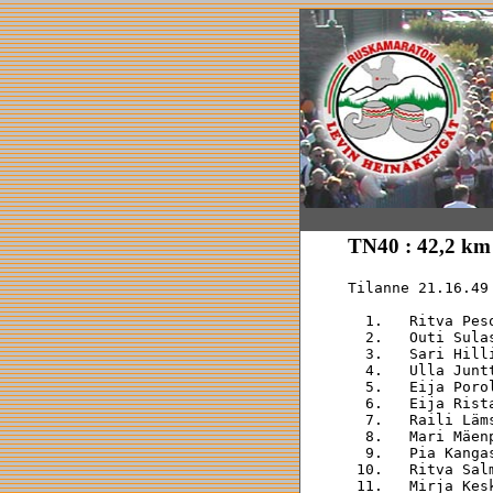
TN40 : 42,2 km
Tilanne 21.16.49

  1.   Ritva Pes
  2.   Outi Sula
  3.   Sari Hill
  4.   Ulla Junt
  5.   Eija Poro
  6.   Eija Rist
  7.   Raili Läm
  8.   Mari Mäen
  9.   Pia Kanga
 10.   Ritva Sal
 11.   Mirja Kes