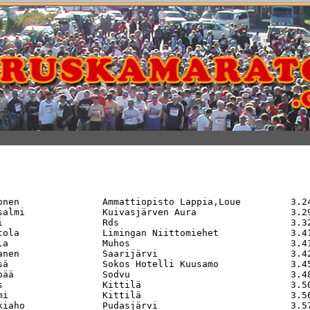
onen               Ammattiopisto Lappia,Loue         3.24
salmi              Kuivasjärven Aura                 3.29
i                  Rds                               3.32
tola               Limingan Niittomiehet             3.41
la                 Muhos                             3.41
anen               Saarijärvi                        3.42
sä                 Sokos Hotelli Kuusamo             3.45
pää                Sodvu                             3.48
s                  Kittilä                           3.50
mi                 Kittilä                           3.56
kiaho              Pudasjärvi                        3.57