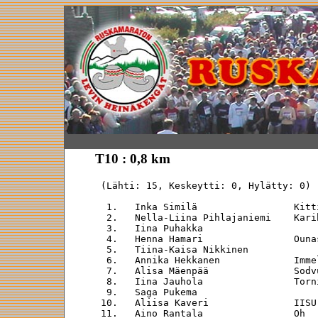
T10 : 0,8 km
 (Lähti: 15, Keskeytti: 0, Hylätty: 0)

  1.   Inka Similä                 Kitt
  2.   Nella-Liina Pihlajaniemi    Kari
  3.   Iina Puhakka                    
  4.   Henna Hamari                Ouna
  5.   Tiina-Kaisa Nikkinen            
  6.   Annika Hekkanen             Imme
  7.   Alisa Mäenpää               Sodv
  8.   Iina Jauhola                Torn
  9.   Saga Pukema                     
 10.   Aliisa Kaveri               IISU
 11.   Aino Rantala                Oh  