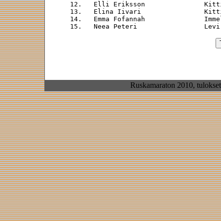
 12.   Elli Eriksson               Kitt
 13.   Elina Iivari                Kitt
 14.   Emma Fofannah               Imme
Ruskamaraton 2010, tulokset