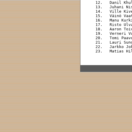
 12.   Danil Khu
 13.   Juhani Ni
 14.   Ville Kiv
 15.   Väinö Vaa
 16.   Manu Kurk
 17.   Risto Ulv
 18.   Aaron Toi
 19.   Verneri V
 20.   Tomi Paav
 21.   Lauri Sun
 22.   Jarkko Jo