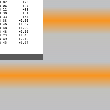
.02        +23  

.06        +27  

.12        +33  

.30        +51  

.33        +54  

.38      +1.00  

.46      +1.07  

.48      +1.09  

.48      +1.10  

.23      +1.45  

.49      +2.10  

i