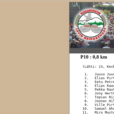
P10 : 0,8 km
 (Lähti: 23, Kes
  1.   Juuso Juu
  2.   Elias Pir
  3.   Eetu Petr
  4.   Elias Kaa
  5.   Pekka Rau
  6.   Jony Hert
  7.   Topias Ri
  8.   Joonas Hi
  9.   Ville Pir
 10.   Samuel Ah
 11.   Miro Must