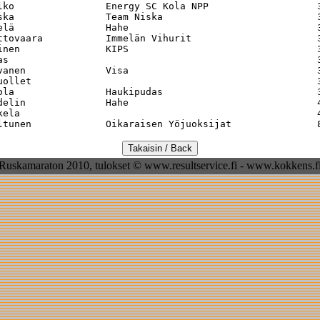
lko                Energy SC Kola NPP                   3
ska                Team Niska                           3
elä                Hahe                                 3
ttovaara           Immelän Vihurit                      3
inen               KIPS                                 3
as                                                      3
vanen              Visa                                 3
uollet                                                  3
ola                Haukipudas                           3
delin              Hahe                                 4
kela                                                    4
Ruskamaraton 2010, tulokset © www.resultservice.fi - www.kokkens.f