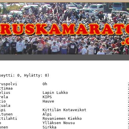
keytti: 0, Hylätty: 0)

ruspolvi           Oh                                   2
ttimaa                                                  2
elius              Lapin Lukko                          2
rela               KIPS                                 2
tio                Hauve                                2
tuala                                                   2
ipi                Kittilän Kotaveikot                  2
ltunen             Alpi                                 2
ttilahti           Rovaniemen Kiekko                    2
o                  Ylläksen Nousu                       2
onen               Sirkka                               3