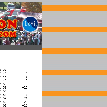
.38             

.44         +5  

.45         +6  

.46         +7  

.50        +11  

.50        +11  

.56        +17  

.58        +19  

.59        +20  

.59        +21  

.01        +22  
