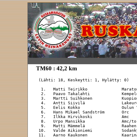
TM60 : 42,2 km
 (Lähti: 18, Keskeytti: 1, Hylätty: 0)

  1.   Matti Teirikko              Marato
  2.   Paavo Takalahti             Kempel
  3.   Martti Suihkonen            Kuopio
  4.   Antti Siivilä               Lakeur
  5.   Eelis Kokko                 Oulun 
  6.   Hans Mikael Sandström       Orc   
  7.   Ilkka Hirvikoski            Amc   
  8.   Urpo Mansikka               Amc/to
  9.   Matti Mämmelä               Raahen
 10.   Valde Aikioniemi            Sodank
 11.   Aarno Kaukonen              Kaarin