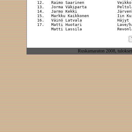
 12.   Raimo Saarinen              Veikko
 13.   Jorma Väkiparta             Peltol
 14.   Jarmo Kekki                 Järven
 15.   Markku Kaikkonen            Iin Ku
 16.   Väinö Latvala               Häjyt 
 17.   Matti Huotari               Lave/h
Ruskamaraton 2008, tulokset