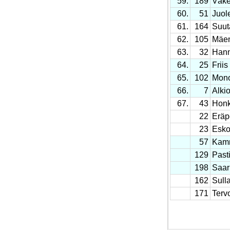
59.
189
Väke
60.
51
Juol
61.
164
Suut
62.
105
Mäen
63.
32
Hann
64.
25
Friis
65.
102
Mon
66.
7
Alkio
67.
43
Hon
22
Eräp
23
Esko
57
Kam
129
Past
198
Saar
162
Sull
171
Terv