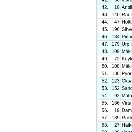
42.
10
Antti
43.
140
Raun
44.
47
Hölt
45.
196
Sihv
46.
134
Piilo
47.
179
Urpi
48.
109
Mäki
49.
72
Köyk
50.
108
Mäki
51.
136
Pyöri
52.
123
Oks
53.
152
Sand
54.
92
Malo
55.
186
Virt
56.
19
Dams
57.
139
Rask
58.
27
Haik