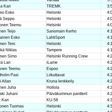
la Kari
TREMK
3:
io Esko
Helsinki
4:
tä Seppo
Helsinki
4:
onen Teemu
Helsinki
4:
nen Teijo
Sanomain Kerho
4:
lainen Esko
LahtiSport
4:
nen Tero
Helsinki
4:
kä Niklas
Tampere
4:
nen Simo
Helsinki Running Crew
4:
ä Lari
iLame
4:
anen Teemu
Espoo
4:
holm Pasi
Liikuttavat
4:
i Allan
Kruna lenkkeily
4:
anen Juha
Hollola
4:
ki Juhani
Päiväkummun pantterit
4:
 Kari
KU-58
4:
onen Tuomas
Helsinki
4: