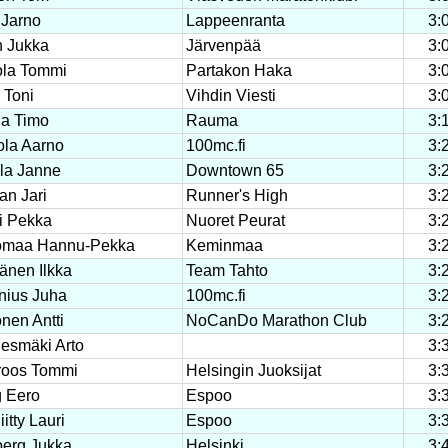
 Jarno
Lappeenranta
3:
n Jukka
Järvenpää
3:
ola Tommi
Partakon Haka
3:
u Toni
Vihdin Viesti
3:
la Timo
Rauma
3:
ola Aarno
100mc.fi
3:
la Janne
Downtown 65
3:
n Jari
Runner's High
3:
i Pekka
Nuoret Peurat
3:
omaa Hannu-Pekka
Keminmaa
3:
änen Ilkka
Team Tahto
3:
nius Juha
100mc.fi
3:
nen Antti
NoCanDo Marathon Club
3:
esmäki Arto
3:
roos Tommi
Helsingin Juoksijat
3:
g Eero
Espoo
3:
iitty Lauri
Espoo
3:
erg Jukka
Helsinki
3: