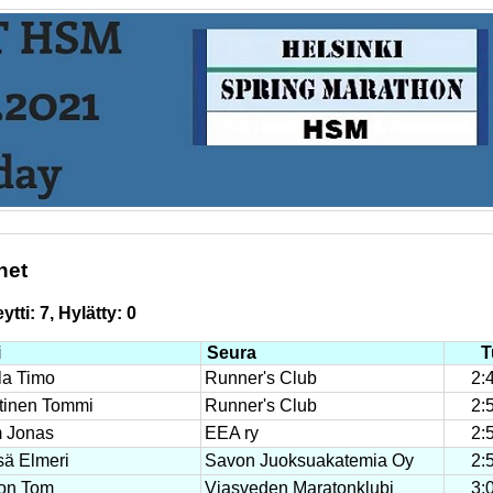
het
tti: 7, Hylätty: 0
i
Seura
T
la Timo
Runner's Club
2:
tinen Tommi
Runner's Club
2:
 Jonas
EEA ry
2:
ä Elmeri
Savon Juoksuakatemia Oy
2:
on Tom
Viasveden Maratonklubi
3: