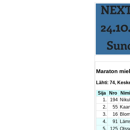
Maraton mie
Lähti: 74, Keskey
Sija
Nro
Nim
1.
194
Niku
2.
55
Kaar
3.
16
Blom
4.
91
Läms
5.
125
Olss