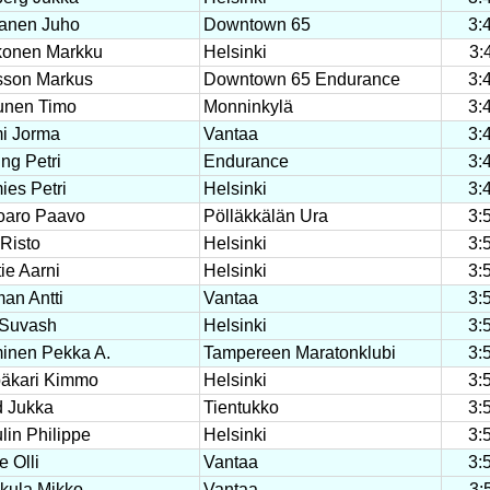
anen Juho
Downtown 65
3:
onen Markku
Helsinki
3:
sson Markus
Downtown 65 Endurance
3:
unen Timo
Monninkylä
3:
i Jorma
Vantaa
3:
ng Petri
Endurance
3:
ies Petri
Helsinki
3:
oaro Paavo
Pölläkkälän Ura
3:
 Risto
Helsinki
3:
ie Aarni
Helsinki
3:
man Antti
Vantaa
3:
Suvash
Helsinki
3:
inen Pekka A.
Tampereen Maratonklubi
3:
äkari Kimmo
Helsinki
3:
 Jukka
Tientukko
3:
lin Philippe
Helsinki
3:
 Olli
Vantaa
3:
kula Mikko
Vantaa
3: