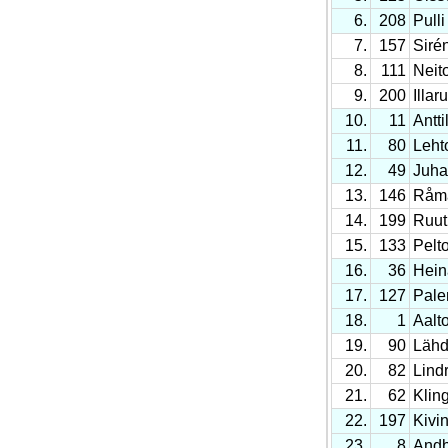
6.
208
Pulli
7.
157
Siré
8.
111
Neit
9.
200
Illar
10.
11
Antti
11.
80
Leht
12.
49
Juha
13.
146
Råma
14.
199
Ruut
15.
133
Pelt
16.
36
Hein
17.
127
Pale
18.
1
Aalto
19.
90
Lähd
20.
82
Lind
21.
62
Klin
22.
197
Kivin
23.
8
Andb