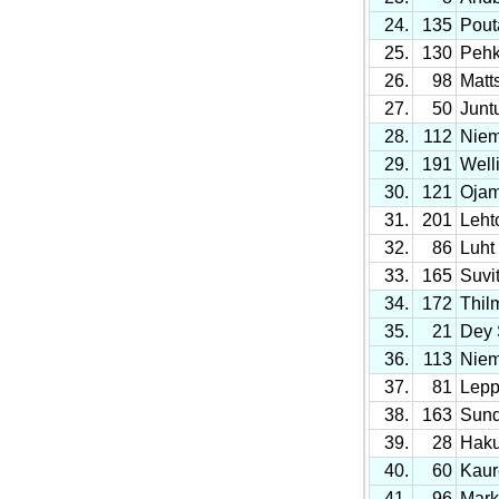
24.
135
Pout
25.
130
Pehk
26.
98
Matt
27.
50
Junt
28.
112
Niem
29.
191
Welli
30.
121
Ojam
31.
201
Leht
32.
86
Luht
33.
165
Suvit
34.
172
Thil
35.
21
Dey 
36.
113
Niem
37.
81
Lepp
38.
163
Sund
39.
28
Haku
40.
60
Kaure
41.
96
Mark