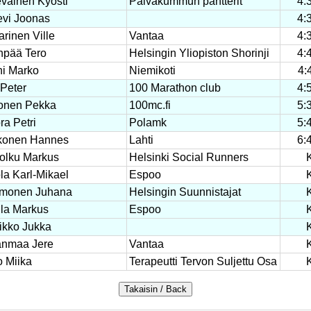
väinen Kyösti
Päiväkummun pantterit
4:
evi Joonas
4:
arinen Ville
Vantaa
4:
pää Tero
Helsingin Yliopiston Shorinji
4:
i Marko
Niemikoti
4:
 Peter
100 Marathon club
4:
onen Pekka
100mc.fi
5:
ra Petri
Polamk
5:
konen Hannes
Lahti
6:
olku Markus
Helsinki Social Runners
la Karl-Mikael
Espoo
monen Juhana
Helsingin Suunnistajat
ila Markus
Espoo
ikko Jukka
anmaa Jere
Vantaa
o Miika
Terapeutti Tervon Suljettu Osa