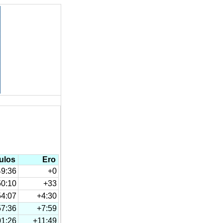
ulos
Ero
49:36
+0
50:10
+33
54:07
+4:30
57:36
+7:59
01:26
+11:49