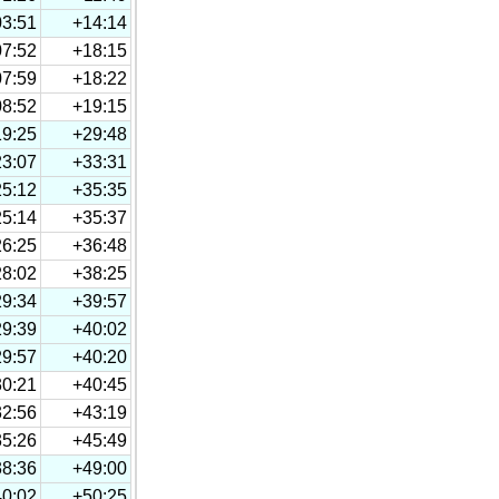
03:51
+14:14
07:52
+18:15
07:59
+18:22
08:52
+19:15
19:25
+29:48
23:07
+33:31
25:12
+35:35
25:14
+35:37
26:25
+36:48
28:02
+38:25
29:34
+39:57
29:39
+40:02
29:57
+40:20
30:21
+40:45
32:56
+43:19
35:26
+45:49
38:36
+49:00
40:02
+50:25