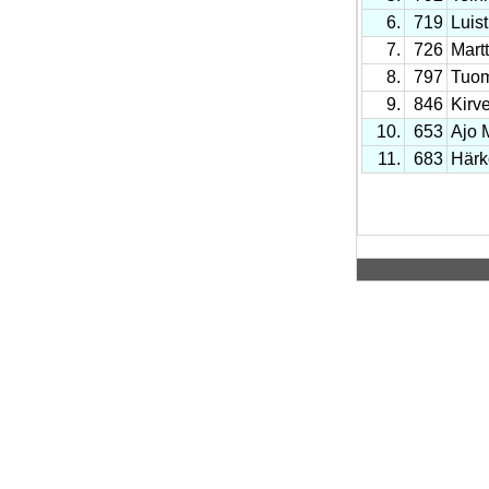
6.
719
Luist
7.
726
Mart
8.
797
Tuom
9.
846
Kirv
10.
653
Ajo 
11.
683
Härk