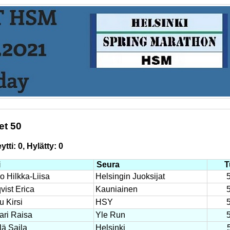
et 50
tti: 0, Hylätty: 0
i
Seura
T
o Hilkka-Liisa
Helsingin Juoksijat
vist Erica
Kauniainen
u Kirsi
HSY
ari Raisa
Yle Run
lä Saila
Helsinki