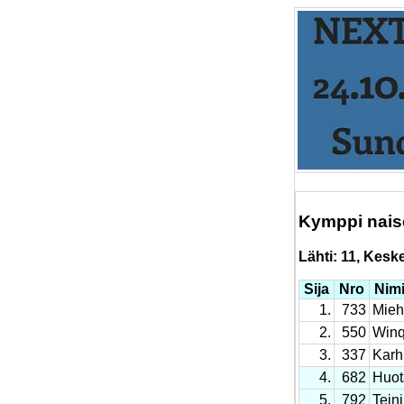
Kymppi nais
Lähti: 11, Keskey
Sija
Nro
Nim
1.
733
Mieh
2.
550
Winq
3.
337
Karh
4.
682
Huot
5.
792
Teini