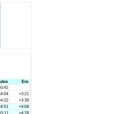
ulos
Ero
50:42
54:04
+3:21
54:22
+3:39
54:51
+4:08
55:11
+4:28