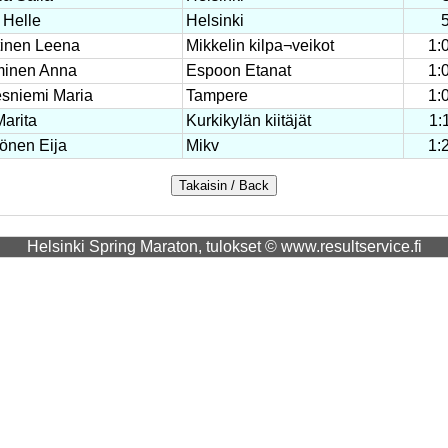
 Helle
Helsinki
tinen Leena
Mikkelin kilpa¬veikot
1:
inen Anna
Espoon Etanat
1:
esniemi Maria
Tampere
1:
Marita
Kurkikylän kiitäjät
1:
önen Eija
Mikv
1:
Helsinki Spring Maraton, tulokset © www.resultservice.fi