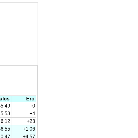
ulos
Ero
45:49
+0
45:53
+4
46:12
+23
46:55
+1:06
50:47
+4:57