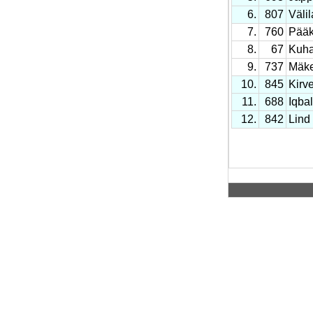
6.
807
Väli
7.
760
Pääk
8.
67
Kuha
9.
737
Mäke
10.
845
Kirv
11.
688
Iqba
12.
842
Lind