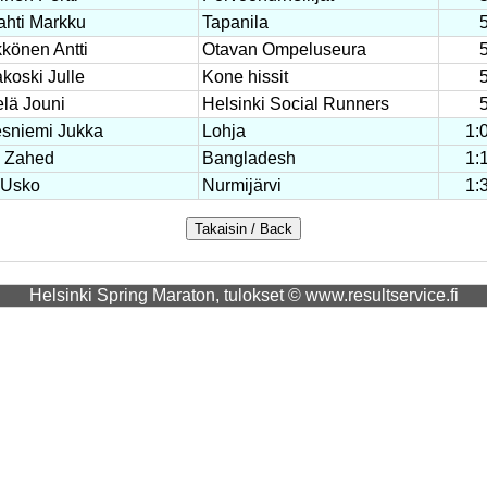
lahti Markku
Tapanila
könen Antti
Otavan Ompeluseura
koski Julle
Kone hissit
lä Jouni
Helsinki Social Runners
esniemi Jukka
Lohja
1:
l Zahed
Bangladesh
1:
 Usko
Nurmijärvi
1:
Helsinki Spring Maraton, tulokset © www.resultservice.fi