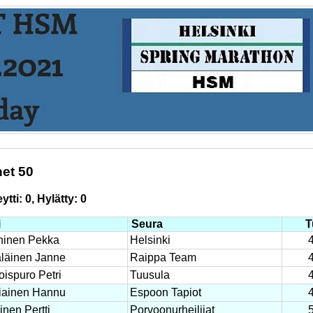
et 50
tti: 0, Hylätty: 0
i
Seura
T
inen Pekka
Helsinki
äläinen Janne
Raippa Team
oispuro Petri
Tuusula
iainen Hannu
Espoon Tapiot
inen Pertti
Porvoonurheilijat