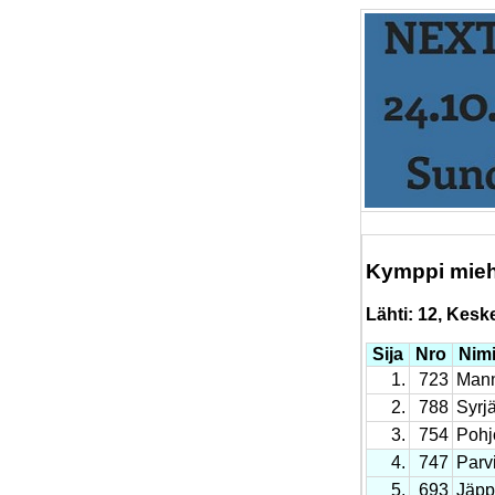
Kymppi mieh
Lähti: 12, Keskey
Sija
Nro
Nim
1.
723
Mann
2.
788
Syrj
3.
754
Pohj
4.
747
Parv
5.
693
Jäpp