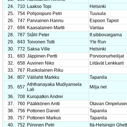
24.
710
Laakso Topi
Helsinki
25.
754
Pohjoispuro Petri
Tuusula
26.
747
Parviainen Hannu
Espoon Tapiot
27.
694
Kaasalainen Martti
Vantaa
28.
787
Ståhl Peter
If.sibbovargarna
29.
843
Toivonen Totti
Yle Run
30.
772
Saksa Ville
Helsinki
31.
693
Jäppinen Pertti
Porvoonurheilijat
32.
658
Auvinen Niko
Liitävät Lenkkarit
33.
767
Ruokolainen Riku
34.
807
Välilahti Markku
Tapanila
Aththanayaka Mudiyansela
35.
657
Milja net
Lali
36.
708
Kuropatkin Andrei
37.
760
Pääkkönen Antti
Otavan Ompeluse
38.
756
Pottonen Daniel
Tapanila
39.
757
Pottonen Markus
Tapanila
40.
752
Piironen Petri
Itä-Helsingin Ghet