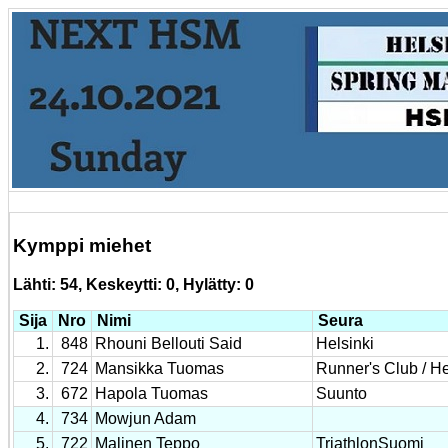
Kymppi miehet
Lähti: 54, Keskeytti: 0, Hylätty: 0
Sija
Nro
Nimi
Seura
1.
848
Rhouni Bellouti Said
Helsinki
2.
724
Mansikka Tuomas
Runner's Club / He
3.
672
Hapola Tuomas
Suunto
4.
734
Mowjun Adam
5.
722
Malinen Teppo
TriathlonSuomi