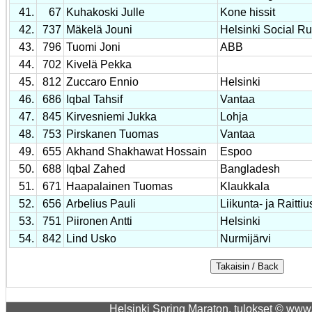
41.
67
Kuhakoski Julle
Kone hissit
42.
737
Mäkelä Jouni
Helsinki Social R
43.
796
Tuomi Joni
ABB
44.
702
Kivelä Pekka
45.
812
Zuccaro Ennio
Helsinki
46.
686
Iqbal Tahsif
Vantaa
47.
845
Kirvesniemi Jukka
Lohja
48.
753
Pirskanen Tuomas
Vantaa
49.
655
Akhand Shakhawat Hossain
Espoo
50.
688
Iqbal Zahed
Bangladesh
51.
671
Haapalainen Tuomas
Klaukkala
52.
656
Arbelius Pauli
Liikunta- ja Raitti
53.
751
Piironen Antti
Helsinki
54.
842
Lind Usko
Nurmijärvi
Helsinki Spring Maraton, tulokset © www.r