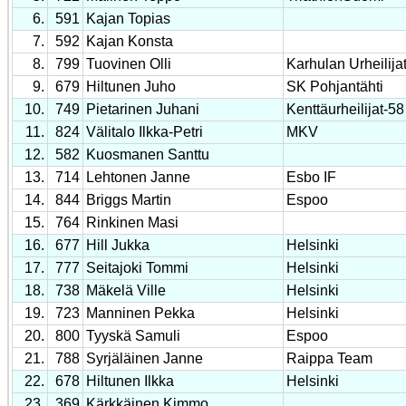
6.
591
Kajan Topias
7.
592
Kajan Konsta
8.
799
Tuovinen Olli
Karhulan Urheilija
9.
679
Hiltunen Juho
SK Pohjantähti
10.
749
Pietarinen Juhani
Kenttäurheilijat-58
11.
824
Välitalo Ilkka-Petri
MKV
12.
582
Kuosmanen Santtu
13.
714
Lehtonen Janne
Esbo IF
14.
844
Briggs Martin
Espoo
15.
764
Rinkinen Masi
16.
677
Hill Jukka
Helsinki
17.
777
Seitajoki Tommi
Helsinki
18.
738
Mäkelä Ville
Helsinki
19.
723
Manninen Pekka
Helsinki
20.
800
Tyyskä Samuli
Espoo
21.
788
Syrjäläinen Janne
Raippa Team
22.
678
Hiltunen Ilkka
Helsinki
23.
369
Kärkkäinen Kimmo