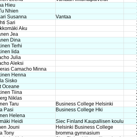
ha Hieu
Tu Nhien
ari Susanna
Vantaa
hti Sari
ikkomäki Aku
anen Jea
anen Dina
inen Terhi
inen Iida
cho Julia
cho Aleksi
reras Camacho Minna
kinen Henna
la Sisko
t Oceane
inen Tiina
berg Niklas
nen Taru
Business College Helsinki
a Pasi
Business College Hki
inen Helena
mäki Heidi
Siec Finland Kaupallisen koulu
nen Jouni
Helsinki Business College
a Tony
bromma gymnasium