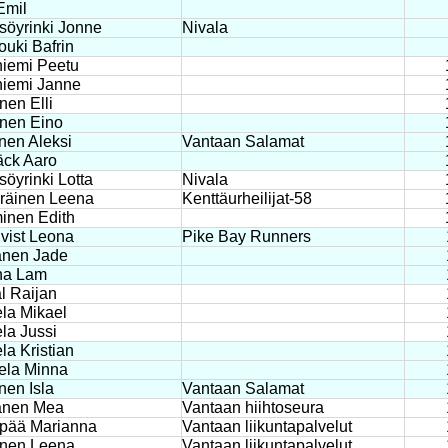
 Emil
öyrinki Jonne
Nivala
uki Bafrin
iemi Peetu
niemi Janne
nen Elli
nen Eino
nen Aleksi
Vantaan Salamat
äck Aaro
öyrinki Lotta
Nivala
räinen Leena
Kenttäurheilijat-58
inen Edith
vist Leona
Pike Bay Runners
anen Jade
ha Lam
al Raijan
la Mikael
la Jussi
la Kristian
ela Minna
nen Isla
Vantaan Salamat
änen Mea
Vantaan hiihtoseura
pää Marianna
Vantaan liikuntapalvelut
nen Leena
Vantaan liikuntapalvelut