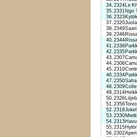
34.
2324
Le K
35.
2331
Ngo 
36.
2323
Kytök
37.
2320
Juola
38.
2349
Saar
39.
2346
Riss
40.
2344
Riss
41.
2336
Parkk
42.
2335
Parkk
43.
2307
Cama
44.
2306
Cama
45.
2310
Cont
46.
2334
Park
47.
2350
Saha
48.
2309
Colle
49.
2314
Heikk
50.
2326
Lilje
51.
2356
Toivo
52.
2318
Jokel
53.
2330
Miett
54.
2313
Havu
55.
2315
Hytö
56.
2302
Aperi