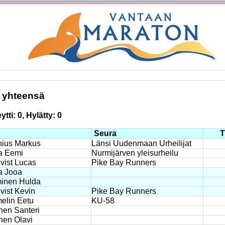
 yhteensä
tti: 0, Hylätty: 0
Seura
T
nius Markus
Länsi Uudenmaan Urheilijat
a Eemi
Nurmijärven yleisurheilu
vist Lucas
Pike Bay Runners
a Jooa
inen Hulda
vist Kevin
Pike Bay Runners
elin Eetu
KU-58
nen Santeri
nen Olavi