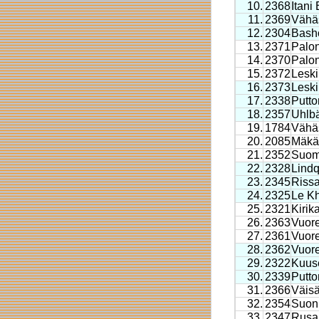
10.
2368
Itani
11.
2369
Vähäs
12.
2304
Basho
13.
2371
Palon
14.
2370
Palo
15.
2372
Leski
16.
2373
Leski
17.
2338
Putto
18.
2357
Uhlb
19.
1784
Vähäs
20.
2085
Mäkä
21.
2352
Suom
22.
2328
Lindq
23.
2345
Riss
24.
2325
Le K
25.
2321
Kirik
26.
2363
Vuore
27.
2361
Vuore
28.
2362
Vuore
29.
2322
Kuus
30.
2339
Putto
31.
2366
Väis
32.
2354
Suon
33.
2347
Rusa