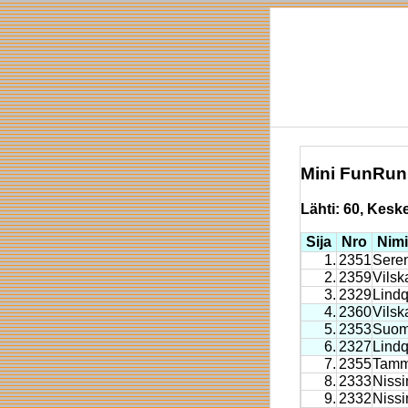
Mini FunRun
Lähti: 60, Keskey
Sija
Nro
Nimi
1.
2351
Sere
2.
2359
Vilsk
3.
2329
Lindq
4.
2360
Vilsk
5.
2353
Suom
6.
2327
Lindq
7.
2355
Tamm
8.
2333
Nissi
9.
2332
Nissi