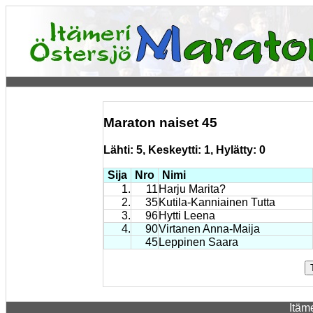
Maraton naiset 45
Lähti: 5, Keskeytti: 1, Hylätty: 0
Sija
Nro
Nimi
1.
11
Harju Marita?
2.
35
Kutila-Kanniainen Tutta
3.
96
Hytti Leena
4.
90
Virtanen Anna-Maija
45
Leppinen Saara
Itäm