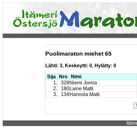
Puolimaraton miehet 65
Lähti: 3, Keskeytti: 0, Hylätty: 0
Sija
Nro
Nimi
1.
328
Niemi Jorma
2.
180
Laine Matti
3.
134
Hannola Matti
Itäm