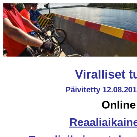
Viralliset 
Päivitetty 12.08.20
Online
Reaaliaikain