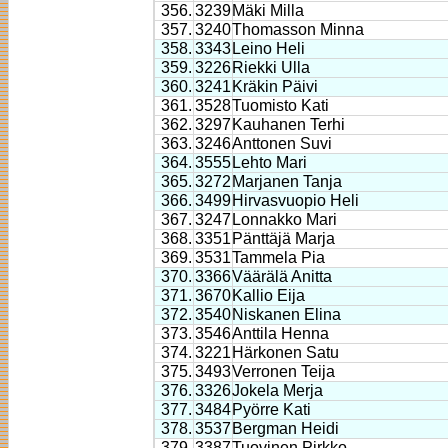
356.
3239
Mäki Milla
357.
3240
Thomasson Minna
358.
3343
Leino Heli
359.
3226
Riekki Ulla
360.
3241
Kräkin Päivi
361.
3528
Tuomisto Kati
362.
3297
Kauhanen Terhi
363.
3246
Anttonen Suvi
364.
3555
Lehto Mari
365.
3272
Marjanen Tanja
366.
3499
Hirvasvuopio Heli
367.
3247
Lonnakko Mari
368.
3351
Pänttäjä Marja
369.
3531
Tammela Pia
370.
3366
Väärälä Anitta
371.
3670
Kallio Eija
372.
3540
Niskanen Elina
373.
3546
Anttila Henna
374.
3221
Härkonen Satu
375.
3493
Verronen Teija
376.
3326
Jokela Merja
377.
3484
Pyörre Kati
378.
3537
Bergman Heidi
379.
3387
Tuovinen Pirkko