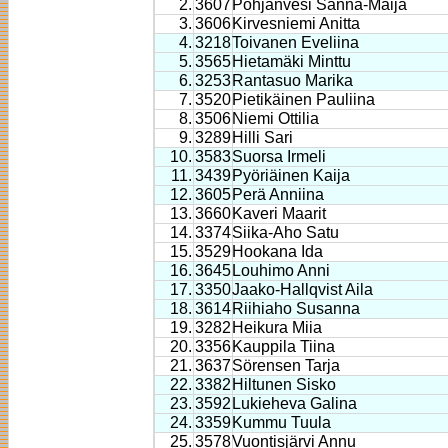
2.
3607
Pohjanvesi Sanna-Maija
3.
3606
Kirvesniemi Anitta
4.
3218
Toivanen Eveliina
5.
3565
Hietamäki Minttu
6.
3253
Rantasuo Marika
7.
3520
Pietikäinen Pauliina
8.
3506
Niemi Ottilia
9.
3289
Hilli Sari
10.
3583
Suorsa Irmeli
11.
3439
Pyöriäinen Kaija
12.
3605
Perä Anniina
13.
3660
Kaveri Maarit
14.
3374
Siika-Aho Satu
15.
3529
Hookana Ida
16.
3645
Louhimo Anni
17.
3350
Jaako-Hallqvist Aila
18.
3614
Riihiaho Susanna
19.
3282
Heikura Miia
20.
3356
Kauppila Tiina
21.
3637
Sörensen Tarja
22.
3382
Hiltunen Sisko
23.
3592
Lukieheva Galina
24.
3359
Kummu Tuula
25.
3578
Vuontisjärvi Annu