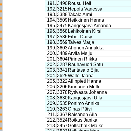
191.
3490
Rousu Heli
192.
3215
Hepola Vanessa
193.
3388
Takala Armi
194.
3509
Heikkinen Henna
195.
3475
Kangosjärvi Amanda
196.
3568
Lehikoinen Kirsi
197.
3586
Eiber Daisy
198.
3569
Talves Marja
199.
3603
Ahonen Annukka
200.
3489
Arvila Meiju
201.
3604
Pirinen Riikka
202.
3287
Rauhavuori Satu
203.
3341
Rantasalo Eija
204.
3629
Walle Jaana
205.
3322
Ailinpieti Hanna
206.
3206
Kinnunen Mette
207.
3378
Rytivaara Johanna
208.
3630
Kangosjärvi Ulla
209.
3535
Portimo Annika
210.
3263
Oinas Päivi
211.
3367
Räisänen Aila
212.
3524
Rotkus Janika
213.
3457
Gottschalk Maike