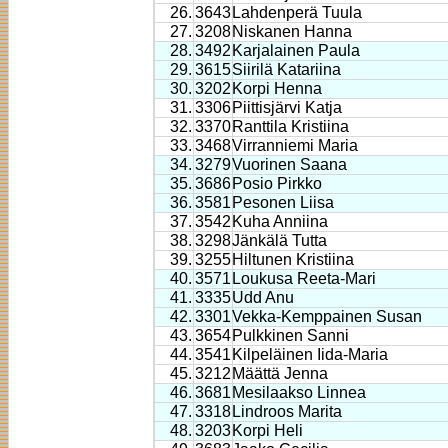
26.
3643
Lahdenperä Tuula
27.
3208
Niskanen Hanna
28.
3492
Karjalainen Paula
29.
3615
Siirilä Katariina
30.
3202
Korpi Henna
31.
3306
Piittisjärvi Katja
32.
3370
Ranttila Kristiina
33.
3468
Virranniemi Maria
34.
3279
Vuorinen Saana
35.
3686
Posio Pirkko
36.
3581
Pesonen Liisa
37.
3542
Kuha Anniina
38.
3298
Jänkälä Tutta
39.
3255
Hiltunen Kristiina
40.
3571
Loukusa Reeta-Mari
41.
3335
Udd Anu
42.
3301
Vekka-Kemppainen Susan
43.
3654
Pulkkinen Sanni
44.
3541
Kilpeläinen Iida-Maria
45.
3212
Määttä Jenna
46.
3681
Mesilaakso Linnea
47.
3318
Lindroos Marita
48.
3203
Korpi Heli