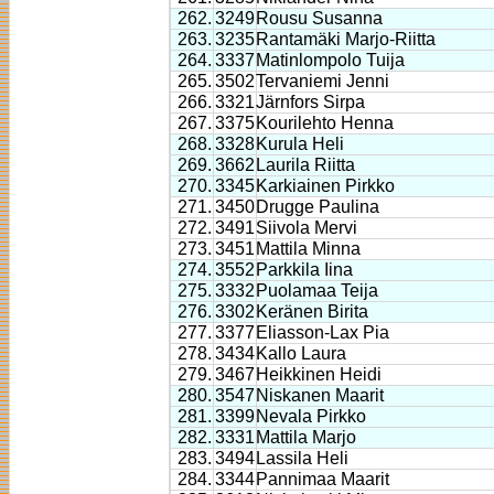
262.
3249
Rousu Susanna
263.
3235
Rantamäki Marjo-Riitta
264.
3337
Matinlompolo Tuija
265.
3502
Tervaniemi Jenni
266.
3321
Järnfors Sirpa
267.
3375
Kourilehto Henna
268.
3328
Kurula Heli
269.
3662
Laurila Riitta
270.
3345
Karkiainen Pirkko
271.
3450
Drugge Paulina
272.
3491
Siivola Mervi
273.
3451
Mattila Minna
274.
3552
Parkkila Iina
275.
3332
Puolamaa Teija
276.
3302
Keränen Birita
277.
3377
Eliasson-Lax Pia
278.
3434
Kallo Laura
279.
3467
Heikkinen Heidi
280.
3547
Niskanen Maarit
281.
3399
Nevala Pirkko
282.
3331
Mattila Marjo
283.
3494
Lassila Heli
284.
3344
Pannimaa Maarit