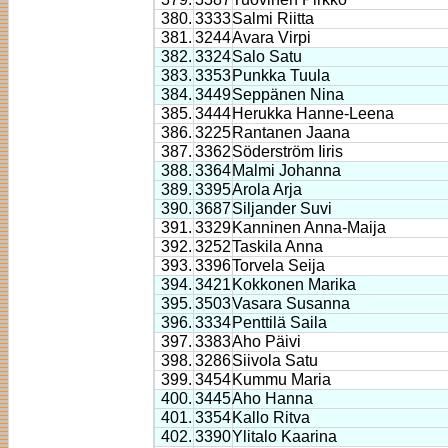
380.
3333
Salmi Riitta
381.
3244
Avara Virpi
382.
3324
Salo Satu
383.
3353
Punkka Tuula
384.
3449
Seppänen Nina
385.
3444
Herukka Hanne-Leena
386.
3225
Rantanen Jaana
387.
3362
Söderström Iiris
388.
3364
Malmi Johanna
389.
3395
Arola Arja
390.
3687
Siljander Suvi
391.
3329
Kanninen Anna-Maija
392.
3252
Taskila Anna
393.
3396
Torvela Seija
394.
3421
Kokkonen Marika
395.
3503
Vasara Susanna
396.
3334
Penttilä Saila
397.
3383
Aho Päivi
398.
3286
Siivola Satu
399.
3454
Kummu Maria
400.
3445
Aho Hanna
401.
3354
Kallo Ritva
402.
3390
Ylitalo Kaarina