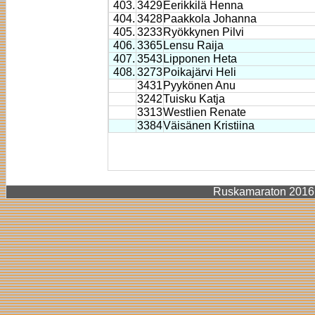
403.
3429
Eerikkilä Henna
404.
3428
Paakkola Johanna
405.
3233
Ryökkynen Pilvi
406.
3365
Lensu Raija
407.
3543
Lipponen Heta
408.
3273
Poikajärvi Heli
3431
Pyykönen Anu
3242
Tuisku Katja
3313
Westlien Renate
3384
Väisänen Kristiina
Ruskamaraton 2016, 