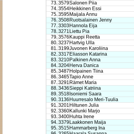
73.
3579
Salonen Piia
74.
3554
Heikkinen Essi
75.
3595
Maijala Annu
76.
3508
Ruotsalainen Jenny
77.
3303
Hannola Eija
78.
3271
Liettu Pia
79.
3576
Kauppi Reetta
80.
3237
Hartvig Ulla
81.
3199
Juvonen Karoliina
82.
3317
Eliasson Katarina
83.
3210
Palkinen Anna
84.
3204
Herva Danica
85.
3487
Holpainen Tiina
86.
3465
Tapio Anne
87.
3291
Rämet Maria
88.
3436
Sieppi Katriina
89.
3518
Isoniemi Saara
90.
3136
Huurresalo Meri-Tuulia
91.
3201
Hiltunen Julia
92.
3360
Kallunki Marjo
93.
3400
Huhta Irene
94.
3379
Laakkonen Maija
95.
3515
Hammarberg Ina
96.
3265
Haarala Susanna