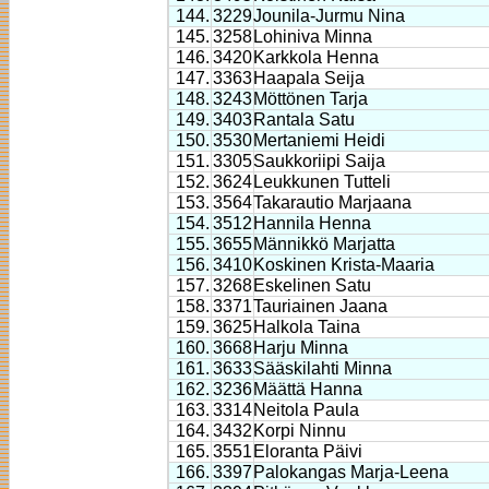
144.
3229
Jounila-Jurmu Nina
145.
3258
Lohiniva Minna
146.
3420
Karkkola Henna
147.
3363
Haapala Seija
148.
3243
Möttönen Tarja
149.
3403
Rantala Satu
150.
3530
Mertaniemi Heidi
151.
3305
Saukkoriipi Saija
152.
3624
Leukkunen Tutteli
153.
3564
Takarautio Marjaana
154.
3512
Hannila Henna
155.
3655
Männikkö Marjatta
156.
3410
Koskinen Krista-Maaria
157.
3268
Eskelinen Satu
158.
3371
Tauriainen Jaana
159.
3625
Halkola Taina
160.
3668
Harju Minna
161.
3633
Sääskilahti Minna
162.
3236
Määttä Hanna
163.
3314
Neitola Paula
164.
3432
Korpi Ninnu
165.
3551
Eloranta Päivi
166.
3397
Palokangas Marja-Leena