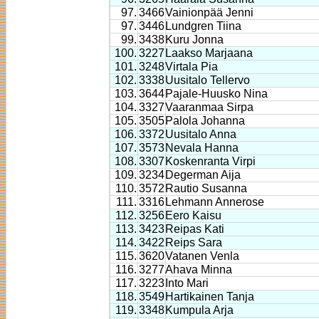
97.
3466
Vainionpää Jenni
97.
3446
Lundgren Tiina
99.
3438
Kuru Jonna
100.
3227
Laakso Marjaana
101.
3248
Virtala Pia
102.
3338
Uusitalo Tellervo
103.
3644
Pajale-Huusko Nina
104.
3327
Vaaranmaa Sirpa
105.
3505
Palola Johanna
106.
3372
Uusitalo Anna
107.
3573
Nevala Hanna
108.
3307
Koskenranta Virpi
109.
3234
Degerman Aija
110.
3572
Rautio Susanna
111.
3316
Lehmann Annerose
112.
3256
Eero Kaisu
113.
3423
Reipas Kati
114.
3422
Reips Sara
115.
3620
Vatanen Venla
116.
3277
Ahava Minna
117.
3223
Into Mari
118.
3549
Hartikainen Tanja
119.
3348
Kumpula Arja