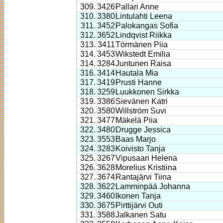
309.
3426
Pallari Anne
310.
3380
Lintulahti Leena
311.
3452
Palokangas Sofia
312.
3652
Lindqvist Riikka
313.
3411
Törmänen Piia
314.
3453
Wikstedt Emilia
314.
3284
Juntunen Raisa
316.
3414
Hautala Mia
317.
3419
Prusti Hanne
318.
3259
Luukkonen Sirkka
319.
3386
Sievänen Katri
320.
3580
Willström Suvi
321.
3477
Mäkelä Piia
322.
3480
Drugge Jessica
323.
3553
Baas Marjo
324.
3283
Koivisto Tanja
325.
3267
Vipusaari Helena
326.
3628
Morelius Kristiina
327.
3674
Rantajärvi Tiina
328.
3622
Lamminpää Johanna
329.
3460
Ikonen Tanja
330.
3675
Pirttijärvi Outi
331.
3588
Jalkanen Satu