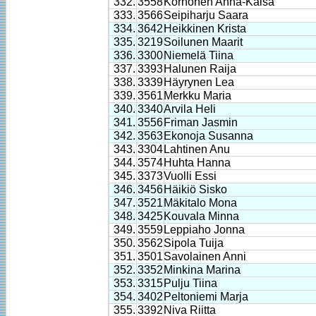
332.
3558
Korhonen Anna-Kaisa
333.
3566
Seipiharju Saara
334.
3642
Heikkinen Krista
335.
3219
Soilunen Maarit
336.
3300
Niemelä Tiina
337.
3393
Halunen Raija
338.
3339
Häyrynen Lea
339.
3561
Merkku Maria
340.
3340
Arvila Heli
341.
3556
Friman Jasmin
342.
3563
Ekonoja Susanna
343.
3304
Lahtinen Anu
344.
3574
Huhta Hanna
345.
3373
Vuolli Essi
346.
3456
Häikiö Sisko
347.
3521
Mäkitalo Mona
348.
3425
Kouvala Minna
349.
3559
Leppiaho Jonna
350.
3562
Sipola Tuija
351.
3501
Savolainen Anni
352.
3352
Minkina Marina
353.
3315
Pulju Tiina
354.
3402
Peltoniemi Marja
355.
3392
Niva Riitta