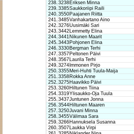
238.
3238
Eriksen Minna
239.
3385
Saukkoriipi Raili
240.
3550
Paajanen Riitta
241.
3485
Vanhakartano Aino
242.
3276
Uusimäki Sari
243.
3442
Lemmetty Elina
244.
3441
Nikunen Maarit
245.
3443
Pohjonen Elina
246.
3330
Bergman Terhi
247.
3357
Peltonen Päivi
248.
3567
Laurila Terhi
249.
3274
Immonen Pirjo
250.
3355
Meri-Huhti Tuula-Maija
251.
3358
Rokka Anne
252.
3275
Haavikko Päivi
253.
3260
Hiltunen Tiina
254.
3319
Ylisaukko-Oja Tuula
255.
3437
Juntunen Jonna
256.
3544
Hiltunen Maaren
257.
3250
Juvani Minna
258.
3455
Välimaa Sara
259.
3266
Hannuksela Susanna
260.
3507
Laukka Virpi
261.
3285
Niklander Nina