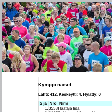
Kymppi naiset
Lähti: 412, Keskeytti: 4, Hylätty: 0
Sija
Nro
Nimi
1.
3538
Haataja Iida