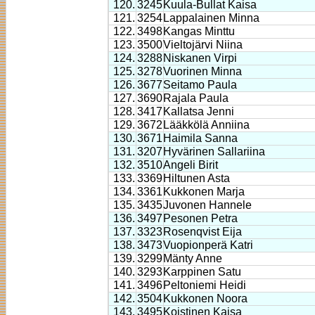
120.
3245
Kuula-Bullat Kaisa
121.
3254
Lappalainen Minna
122.
3498
Kangas Minttu
123.
3500
Vieltojärvi Niina
124.
3288
Niskanen Virpi
125.
3278
Vuorinen Minna
126.
3677
Seitamo Paula
127.
3690
Rajala Paula
128.
3417
Kallatsa Jenni
129.
3672
Lääkkölä Anniina
130.
3671
Haimila Sanna
131.
3207
Hyvärinen Sallariina
132.
3510
Angeli Birit
133.
3369
Hiltunen Asta
134.
3361
Kukkonen Marja
135.
3435
Juvonen Hannele
136.
3497
Pesonen Petra
137.
3323
Rosenqvist Eija
138.
3473
Vuopionperä Katri
139.
3299
Mänty Anne
140.
3293
Karppinen Satu
141.
3496
Peltoniemi Heidi
142.
3504
Kukkonen Noora
143.
3495
Koistinen Kaisa