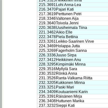
214.
3523
Heikkinen Irina
215.
3691
Lohi Anna-Lea
216.
3470
Pajari Kati
217.
3619
Perttunen Petri
218.
3346
Valtonen Aija
219.
3640
Toivola Jenni
220.
3638
Uusiheimala Tiina
221.
3462
Aikio Elle
222.
3478
Piela Bettina
223.
3261
Leikko-Saarinen Virve
224.
3469
Holappa Jutta
225.
3269
Fagerholm Sanna
226.
3336
Juuso Sirpa
227.
3412
Heikkinen Anu
228.
3295
Kimpimäki Minna
229.
3516
Myllylä Sara
230.
3532
Rönkä Anna
231.
3526
Ranta-Valkama Riitta
232.
3205
Kukkonen Minna
233.
3251
Paski Mari
234.
3409
Koutuaniemi Karin
235.
3391
Räisänen Mirja
236.
3408
Huttunen Marika
237.
3232
Sieppi Kati