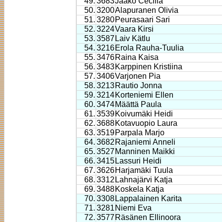
49.
3683
Jaako Cecilia
50.
3200
Alapuranen Olivia
51.
3280
Peurasaari Sari
52.
3224
Vaara Kirsi
53.
3587
Laiv Kätlu
54.
3216
Erola Rauha-Tuulia
55.
3476
Raina Kaisa
56.
3483
Karppinen Kristiina
57.
3406
Varjonen Pia
58.
3213
Rautio Jonna
59.
3214
Korteniemi Ellen
60.
3474
Määttä Paula
61.
3539
Koivumäki Heidi
62.
3688
Kotavuopio Laura
63.
3519
Parpala Marjo
64.
3682
Rajaniemi Anneli
65.
3527
Manninen Maikki
66.
3415
Lassuri Heidi
67.
3626
Harjamäki Tuula
68.
3312
Lahnajärvi Katja
69.
3488
Koskela Katja
70.
3308
Lappalainen Karita
71.
3281
Niemi Eva
72.
3577
Räsänen Ellinoora