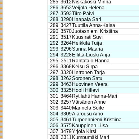
285.
3612
Niskakoski Minna
286.
3653
Veijola Helena
287.
3593
Tiiro Päivi
288.
3290
Haapala Sari
289.
3427
Tuuttila Anna-Kaisa
290.
3570
Juotasniemi Kristiina
291.
3517
Kuusirati Suvi
292.
3264
Heikkilä Tuija
293.
3296
Sunna Maaria
294.
3228
Eilittä-Liuski Anja
295.
3511
Rantatalo Hanna
296.
3368
Keisu Sirpa
297.
3320
Herronen Tarja
298.
3262
Soronen Satu
299.
3463
Huovinen Veera
300.
3325
Hooli Hillevi
301.
3464
Rytilahti Hanna-Mari
302.
3257
Väisänen Anne
303.
3440
Mannela Soile
304.
3309
Alarousu Aino
305.
3461
Turpeenniemi Kristiina
306.
3575
Kauppinen Liisa
307.
3479
Yrjölä Kirsi
308.
3311
Kumpumäki Mari