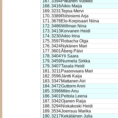
167.
3394
Pitkänen Vuokko
168.
3416
Aikio Maija
169.
3231
Tepsa Mervi
170.
3389
Riihiniemi Arja
171.
3678
Elo-Korpisaari Niina
172.
3486
Willman Nina
173.
3413
Korvanen Heidi
174.
3230
Aikio Irina
175.
3597
Robacha Olga
176.
3424
Nykänen Mari
177.
3601
Åberg Päivi
178.
3404
Yli Saara
179.
3459
Nurmela Sirkka
179.
3407
Tasala Heidi
181.
3211
Paasovaara Mari
182.
3596
Jäntti Kaija
183.
3347
Mattanen Airi
184.
3472
Guttorm Anni
185.
3398
Mitro Anu
186.
3401
Peltola Leena
187.
3342
Ojanen Raija
188.
3294
Niskakoski Heidi
189.
3534
Joensuu Marika
190.
3217
Kekäläinen Julia