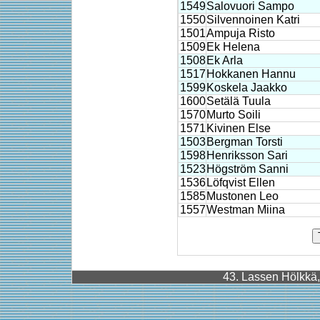
1549
Salovuori Sampo
1550
Silvennoinen Katri
1501
Ampuja Risto
1509
Ek Helena
1508
Ek Arla
1517
Hokkanen Hannu
1599
Koskela Jaakko
1600
Setälä Tuula
1570
Murto Soili
1571
Kivinen Else
1503
Bergman Torsti
1598
Henriksson Sari
1523
Högström Sanni
1536
Löfqvist Ellen
1585
Mustonen Leo
1557
Westman Miina
43. Lassen Hölkkä, 