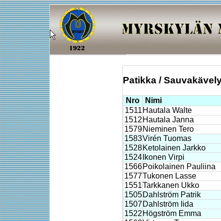
Patikka / Sauvakävely
Nro
Nimi
1511
Hautala Walte
1512
Hautala Janna
1579
Nieminen Tero
1583
Virén Tuomas
1528
Ketolainen Jarkko
1524
Ikonen Virpi
1566
Poikolainen Pauliina
1577
Tukonen Lasse
1551
Tarkkanen Ukko
1505
Dahlström Patrik
1507
Dahlström Iida
1522
Högström Emma