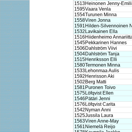
1513
Heinonen Jenny-Emil
1595
Vaara Venla
1554
Turunen Minna
1558
Viren Jonna
1591
Hilden-Silvennoinen 
1532
Lavikainen Ella
1516
Hiidenheimo Annariitt
1545
Pekkarinen Hannes
1506
Dahlström Viivi
1504
Dahlström Tanja
1515
Henriksson Elli
1580
Termonen Minna
1533
Lehonmaa Aulis
1592
Henrisson Aki
1502
Berg Matti
1581
Puronen Toivo
1575
Löfqvist Ellen
1546
Pätäri Jenni
1576
Löfqvist Carita
1542
Nyman Anni
1525
Jussila Laura
1563
Viren Anne-May
1561
Niemelä Reijo