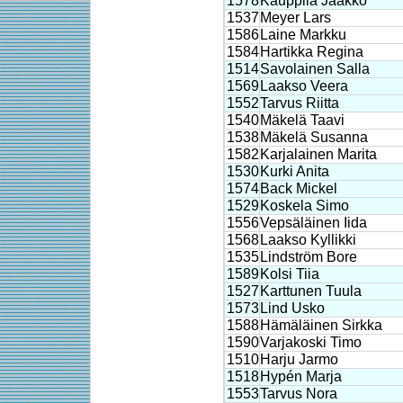
1578
Kauppila Jaakko
1537
Meyer Lars
1586
Laine Markku
1584
Hartikka Regina
1514
Savolainen Salla
1569
Laakso Veera
1552
Tarvus Riitta
1540
Mäkelä Taavi
1538
Mäkelä Susanna
1582
Karjalainen Marita
1530
Kurki Anita
1574
Back Mickel
1529
Koskela Simo
1556
Vepsäläinen Iida
1568
Laakso Kyllikki
1535
Lindström Bore
1589
Kolsi Tiia
1527
Karttunen Tuula
1573
Lind Usko
1588
Hämäläinen Sirkka
1590
Varjakoski Timo
1510
Harju Jarmo
1518
Hypén Marja
1553
Tarvus Nora