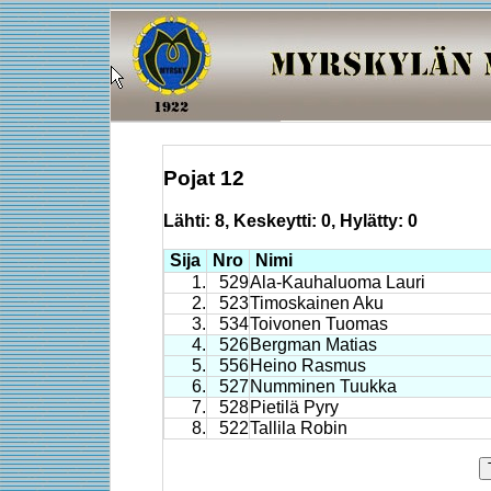
Pojat 12
Lähti: 8, Keskeytti: 0, Hylätty: 0
Sija
Nro
Nimi
1.
529
Ala-Kauhaluoma Lauri
2.
523
Timoskainen Aku
3.
534
Toivonen Tuomas
4.
526
Bergman Matias
5.
556
Heino Rasmus
6.
527
Numminen Tuukka
7.
528
Pietilä Pyry
8.
522
Tallila Robin