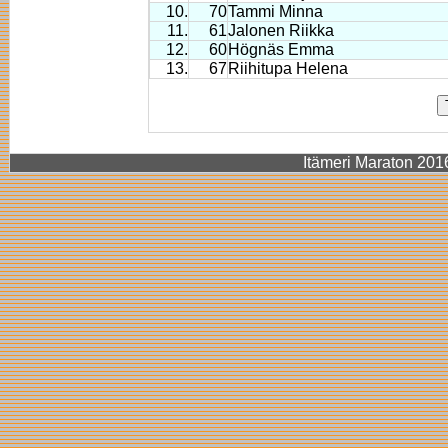
10.
70
Tammi Minna
11.
61
Jalonen Riikka
12.
60
Högnäs Emma
13.
67
Riihitupa Helena
Itämeri Maraton 2016