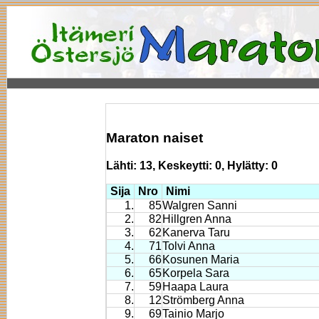
Maraton naiset
Lähti: 13, Keskeytti: 0, Hylätty: 0
Sija
Nro
Nimi
1.
85
Walgren Sanni
2.
82
Hillgren Anna
3.
62
Kanerva Taru
4.
71
Tolvi Anna
5.
66
Kosunen Maria
6.
65
Korpela Sara
7.
59
Haapa Laura
8.
12
Strömberg Anna
9.
69
Tainio Marjo