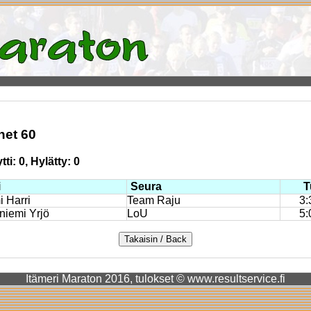
het 60
ti: 0, Hylätty: 0
i
Seura
T
 Harri
Team Raju
3:
niemi Yrjö
LoU
5:
Itämeri Maraton 2016, tulokset © www.resultservice.fi