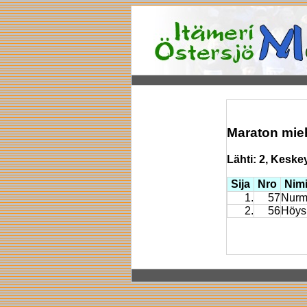
Maraton mie
Lähti: 2, Keskeyt
Sija
Nro
Nim
1.
57
Nurmi
2.
56
Höys