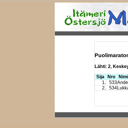
Puolimaraton
Lähti: 2, Keskeyt
Sija
Nro
Nim
1.
533
Ande
2.
534
Lukka