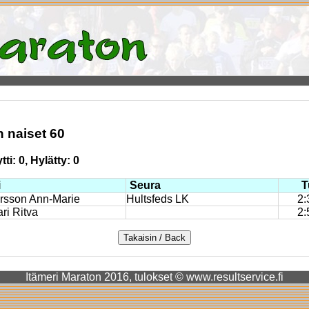
 naiset 60
ti: 0, Hylätty: 0
i
Seura
T
rsson Ann-Marie
Hultsfeds LK
2:
ri Ritva
2:
Itämeri Maraton 2016, tulokset © www.resultservice.fi